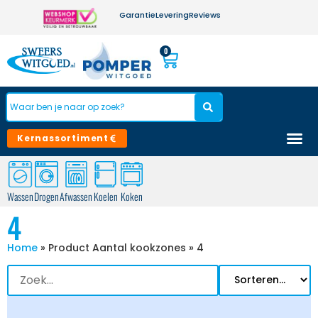
Garantie
Levering
Reviews
0
Kernassortiment
Wassen
Drogen
Afwassen
Koelen
Koken
4
Home
»
Product Aantal kookzones
»
4