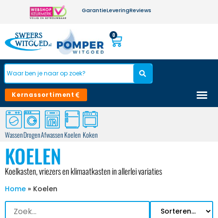
Garantie
Levering
Reviews
0
Kernassortiment
Wassen
Drogen
Afwassen
Koelen
Koken
KOELEN
Koelkasten, vriezers en klimaatkasten in allerlei variaties
Home
»
Koelen