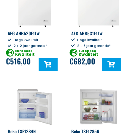
AEG AHB520E1LW
AEG AHB531E1LW
Hoge kwaliteit
Hoge kwaliteit
2 + 2 jaar garantie*
2 + 3 jaar garantie*
Europese
Europese
Kwaliteit
Kwaliteit
€
516,00
€
682,00
Beko TSE1284N
Beko TSE1285N