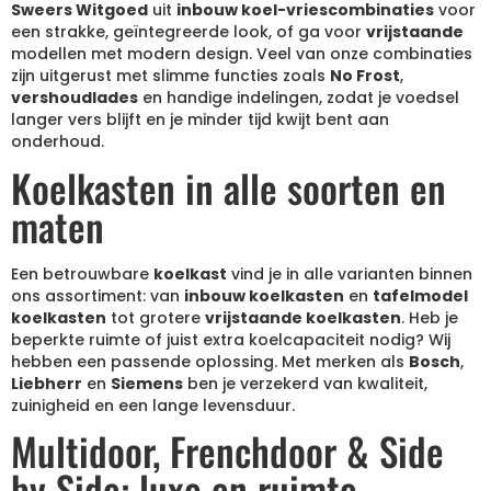
Sweers Witgoed
uit
inbouw koel-vriescombinaties
voor
een strakke, geïntegreerde look, of ga voor
vrijstaande
modellen met modern design. Veel van onze combinaties
zijn uitgerust met slimme functies zoals
No Frost
,
vershoudlades
en handige indelingen, zodat je voedsel
langer vers blijft en je minder tijd kwijt bent aan
onderhoud.
Koelkasten in alle soorten en
maten
Een betrouwbare
koelkast
vind je in alle varianten binnen
ons assortiment: van
inbouw koelkasten
en
tafelmodel
koelkasten
tot grotere
vrijstaande koelkasten
. Heb je
beperkte ruimte of juist extra koelcapaciteit nodig? Wij
hebben een passende oplossing. Met merken als
Bosch
,
Liebherr
en
Siemens
ben je verzekerd van kwaliteit,
zuinigheid en een lange levensduur.
Multidoor, Frenchdoor & Side
by Side: luxe en ruimte