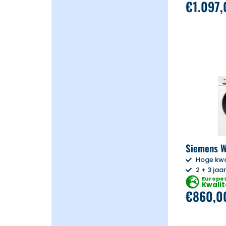
€
1.097
Siemens 
Hoge kwa
2 + 3 jaa
Europe
Kwalit
€
860,0