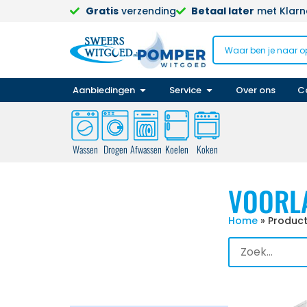
Gratis
verzending
Betaal later
met Klarna
Aanbiedingen
Service
Over ons
C
Wassen
Drogen
Afwassen
Koelen
Koken
VOORL
Home
»
Product