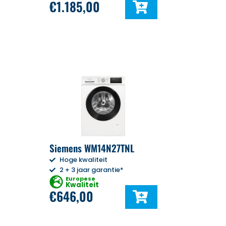
€
1.185,00
Siemens WM14N27TNL
Hoge kwaliteit
2 + 3 jaar garantie*
Europese
Kwaliteit
€
646,00