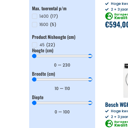
Hoge kwa
Max. toerental p/m
2 + 3 jaa
Europe
1400
(
17
)
Kwalit
€
594,0
1600
(
5
)
Product Nishoogte (cm)
45
(
22
)
Hoogte (cm)
0
—
230
Breedte (cm)
10
—
110
Diepte
Bosch WG
Hoge kwa
0
—
100
2 + 3 jaa
Europe
Kwalit