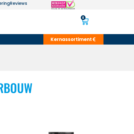
ering
Reviews
0
Kernassortiment
ERBOUW