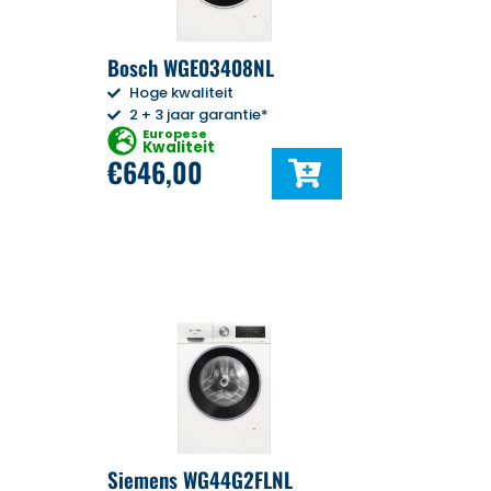
Bosch WGE03408NL
Hoge kwaliteit
2 + 3 jaar garantie*
Europese
Kwaliteit
€
646,00
Siemens WG44G2FLNL