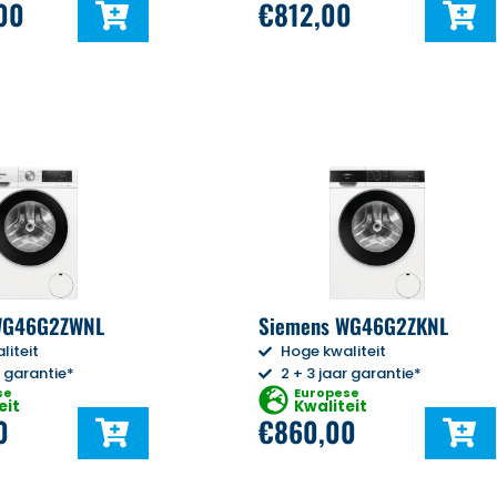
,00
€
812,00
WG46G2ZWNL
Siemens WG46G2ZKNL
liteit
Hoge kwaliteit
r garantie*
2 + 3 jaar garantie*
se
Europese
eit
Kwaliteit
0
€
860,00