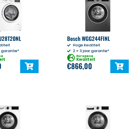
U28T20NL
Bosch WGG244FINL
liteit
Hoge kwaliteit
r garantie*
2 + 3 jaar garantie*
se
Europese
eit
Kwaliteit
0
€
866,00