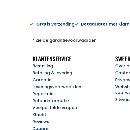
Gratis
verzending
Betaal later
met Klarna
* Zie de garantievoorwaarden
KLANTENSERVICE
SWEER
Bestelling
Over o
Betaling & levering
Conta
Garantie
Privac
Leveringsvoorwaarden
Websh
voorw
Reparatie
Sitem
Retourinformatie
Veelgestelde vragen
Klacht
Reviews
Dappre