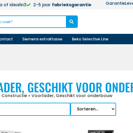
Garantie
Lev
 of idealin3
2-5 jaar
fabrieksgarantie
ontact
Siemens extraKlasse
Beko Selective Line
ADER, GESCHIKT VOOR OND
 Constructie
»
Voorlader, Geschikt voor onderbouw