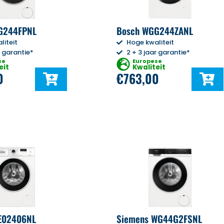
G244FPNL
Bosch WGG244ZANL
liteit
Hoge kwaliteit
r garantie*
2 + 3 jaar garantie*
se
Europese
eit
Kwaliteit
0
€
763,00
E02406NL
Siemens WG44G2FSNL