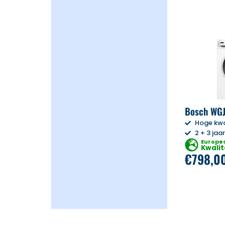
Bosch WG
Hoge kwa
2 + 3 jaa
Europe
Kwalit
€
798,0