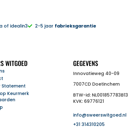
 of idealin3
2-5 jaar
fabrieksgarantie
S WITGOED
GEGEVENS
ns
Innovatieweg 40-09
ct
7007CD Doetinchem
y Statement
op Keurmerk
BTW-id: NL001857783B13
aarden
KVK: 69776121
ap
info@sweerswitgoed.nl
+31 314310205