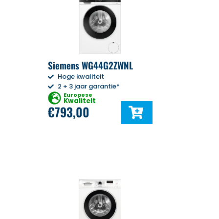
Siemens WG44G2ZWNL
Hoge kwaliteit
2 + 3 jaar garantie*
Europese
Kwaliteit
€
793,00