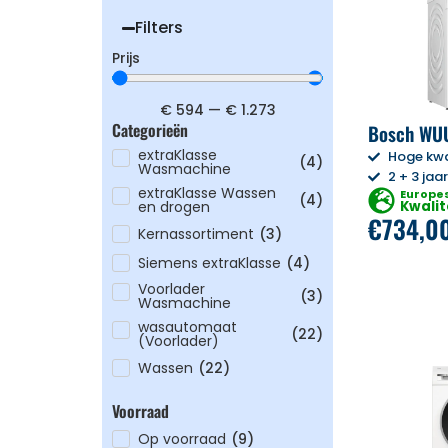
Filters
Prijs
€
594
—
€
1.273
Categorieën
Bosch WU
extraKlasse
Hoge kwa
(
4
)
Wasmachine
2 + 3 jaa
extraKlasse Wassen
Europe
(
4
)
Kwalit
en drogen
€
734,0
Kernassortiment
(
3
)
Siemens extraKlasse
(
4
)
Voorlader
(
3
)
Wasmachine
wasautomaat
(
22
)
(Voorlader)
Wassen
(
22
)
Voorraad
Op voorraad
(
9
)