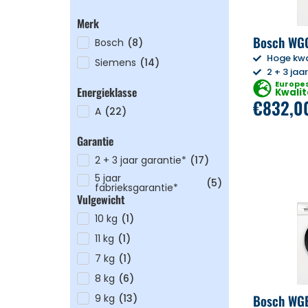
Merk
Bosch WG
Bosch
(
8
)
Hoge kwa
Siemens
(
14
)
2 + 3 jaa
Europe
Energieklasse
Kwalit
€
832,0
A
(
22
)
Garantie
2 + 3 jaar garantie*
(
17
)
5 jaar
(
5
)
fabrieksgarantie*
Vulgewicht
10 kg
(
1
)
11 kg
(
1
)
7 kg
(
1
)
8 kg
(
6
)
Bosch WG
9 kg
(
13
)