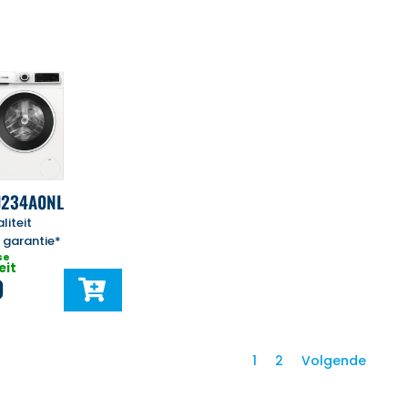
J234A0NL
liteit
r garantie*
se
eit
0
1
2
Volgende