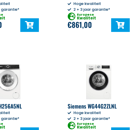
liteit
Hoge kwaliteit
r garantie*
2 + 3 jaar garantie*
se
Europese
eit
Kwaliteit
0
€
861,00
H256A5NL
Siemens WG44G2ZLNL
liteit
Hoge kwaliteit
r garantie*
2 + 3 jaar garantie*
se
Europese
eit
Kwaliteit