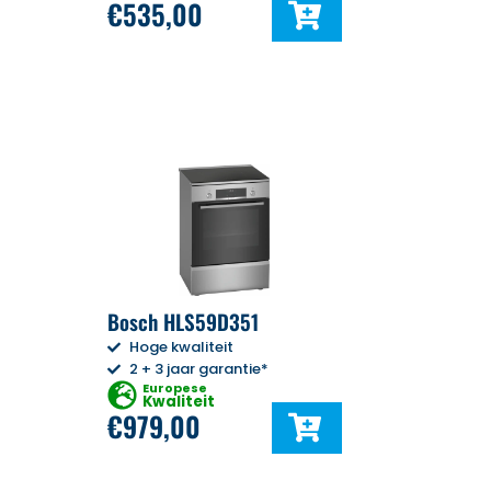
€
535,00
Bosch HLS59D351
Hoge kwaliteit
2 + 3 jaar garantie*
Europese
Kwaliteit
€
979,00