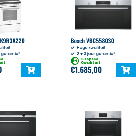
HK9R3A220
Bosch VBC5580S0
liteit
Hoge kwaliteit
r garantie*
2 + 3 jaar garantie*
se
Europese
eit
Kwaliteit
0
€
1.685,00