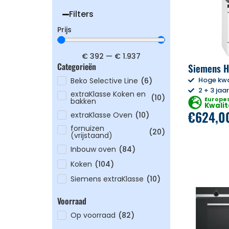
Filters
Prijs
€
392
—
€
1.937
Categorieën
Siemens 
Hoge kwa
Beko Selective Line
(
6
)
2 + 3 jaa
extraKlasse Koken en
(
10
)
Europe
bakken
Kwalit
€
624,0
extraKlasse Oven
(
10
)
fornuizen
(
20
)
(vrijstaand)
Inbouw oven
(
84
)
Koken
(
104
)
Siemens extraKlasse
(
10
)
Voorraad
Op voorraad
(
82
)