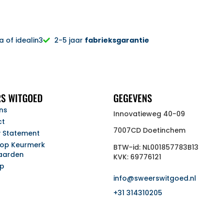
 of idealin3
2-5 jaar
fabrieksgarantie
S WITGOED
GEGEVENS
ns
Innovatieweg 40-09
ct
7007CD Doetinchem
y Statement
op Keurmerk
BTW-id: NL001857783B13
aarden
KVK: 69776121
ap
info@sweerswitgoed.nl
+31 314310205