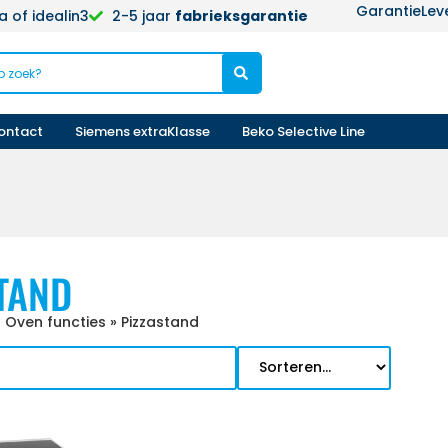
Garantie
Lev
 of idealin3
2-5 jaar
fabrieksgarantie
ontact
Siemens extraKlasse
Beko Selective Line
TAND
 Oven functies
»
Pizzastand