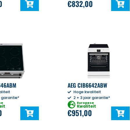
0
€
832,00
646ABM
AEG CIB6642ABW
liteit
Hoge kwaliteit
r garantie*
2 + 3 jaar garantie*
se
Europese
eit
Kwaliteit
0
€
951,00