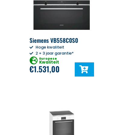
Siemens VB558C0S0
Hoge kwaliteit
2 + 3 jaar garantie*
Europese
Kwaliteit
€
1.531,00