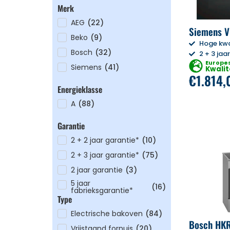
Merk
AEG
(
22
)
Siemens 
Beko
(
9
)
Hoge kwa
Bosch
(
32
)
2 + 3 jaa
Europe
Siemens
(
41
)
Kwalit
€
1.814,
Energieklasse
A
(
88
)
Garantie
2 + 2 jaar garantie*
(
10
)
2 + 3 jaar garantie*
(
75
)
2 jaar garantie
(
3
)
5 jaar
(
16
)
fabrieksgarantie*
Type
Electrische bakoven
(
84
)
Bosch HK
Vrijstaand fornuis
(
20
)