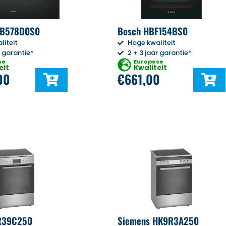
VB578D0S0
Bosch HBF154BS0
liteit
Hoge kwaliteit
r garantie*
2 + 3 jaar garantie*
se
Europese
eit
Kwaliteit
00
€
661,00
R39C250
Siemens HK9R3A250