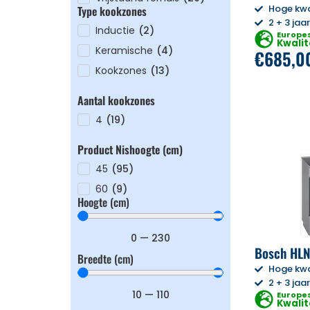
Hoge kwa
Type kookzones
2 + 3 jaa
Inductie
(
2
)
Europe
Kwalit
Keramische
(
4
)
€
685,0
Kookzones
(
13
)
Aantal kookzones
4
(
19
)
Product Nishoogte (cm)
45
(
95
)
60
(
9
)
Hoogte (cm)
0
—
230
Bosch HL
Breedte (cm)
Hoge kwa
2 + 3 jaa
10
—
110
Europe
Kwalit