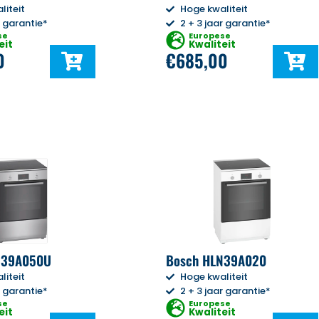
liteit
Hoge kwaliteit
r garantie*
2 + 3 jaar garantie*
se
Europese
eit
Kwaliteit
0
€
685,00
N39A050U
Bosch HLN39A020
liteit
Hoge kwaliteit
r garantie*
2 + 3 jaar garantie*
se
Europese
eit
Kwaliteit