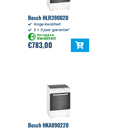
Bosch HLR390020
Hoge kwaliteit
2 + 3 jaar garantie*
Europese
Kwaliteit
€
783,00
Bosch HKA090220