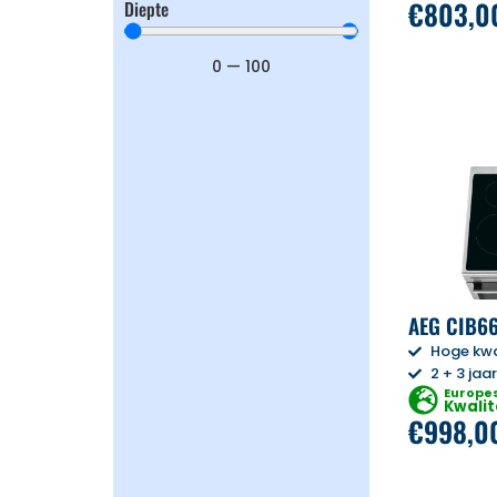
€
803,0
Diepte
0
—
100
AEG CIB6
Hoge kwa
2 + 3 jaa
Europe
Kwalit
€
998,0