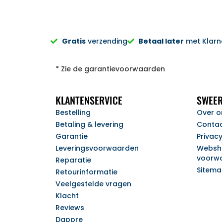
Gratis
verzending
Betaal later
met Klarna
* Zie de garantievoorwaarden
KLANTENSERVICE
SWEER
Bestelling
Over o
Betaling & levering
Conta
Garantie
Privac
Leveringsvoorwaarden
Websh
voorw
Reparatie
Sitem
Retourinformatie
Veelgestelde vragen
Klacht
Reviews
Dappre