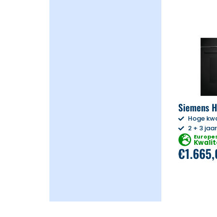
Siemens 
Hoge kwa
2 + 3 jaa
Europe
Kwalit
€
1.665