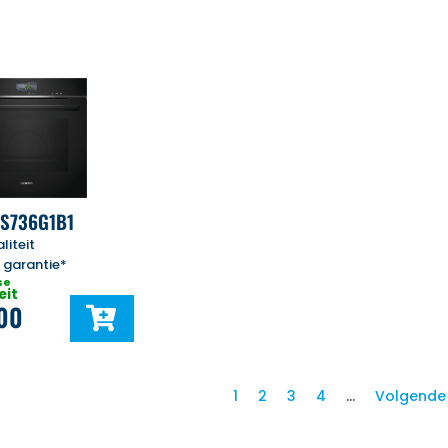
HS736G1B1
liteit
r garantie*
se
eit
,00
1
2
3
4
…
Volgende