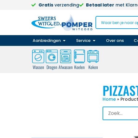
Gratis
verzending
Betaal later
met Klarna
Aanbiedingen
Service
Over ons
C
Wassen
Drogen
Afwassen
Koelen
Koken
PIZZAS
Home
»
Product