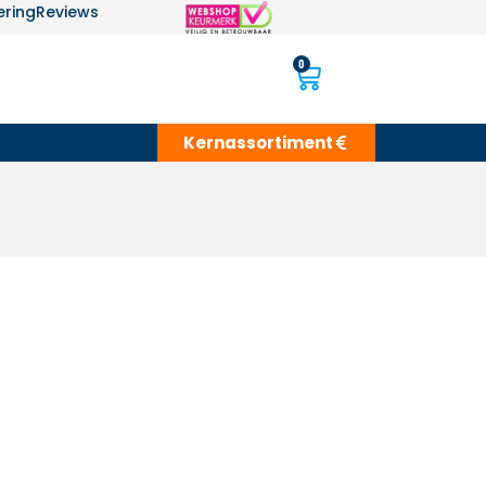
ering
Reviews
0
Kernassortiment