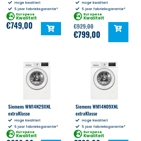
Hoge kwaliteit
Hoge kwaliteit
5 jaar fabrieksgarantie*
5 jaar fabrieksgarantie*
Europese
Europese
Kwaliteit
Kwaliteit
€
749,00
€
929,00
€
799,00
Siemens WM14N29XNL
Siemens WM14N09XNL
extraKlasse
extraKlasse
Hoge kwaliteit
Hoge kwaliteit
5 jaar fabrieksgarantie*
5 jaar fabrieksgarantie*
Europese
Europese
Kwaliteit
Kwaliteit