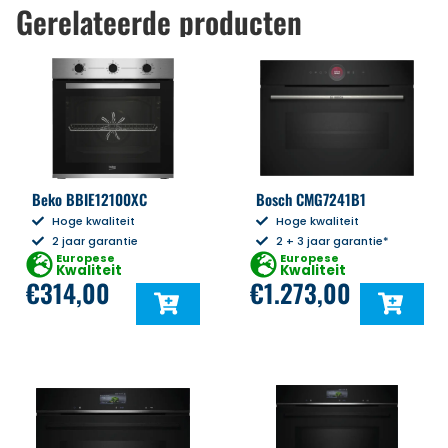
Gerelateerde producten
Beko BBIE12100XC
Bosch CMG7241B1
Hoge kwaliteit
Hoge kwaliteit
2 jaar garantie
2 + 3 jaar garantie*
Europese
Europese
Kwaliteit
Kwaliteit
€
314,00
€
1.273,00