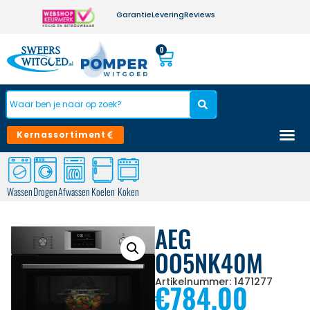
Garantie
Levering
Reviews
0
Kernassortiment
Wassen
Drogen
Afwassen
Koelen
Koken
AEG
OO5NK40M
Artikelnummer: 1471277
€
784,00