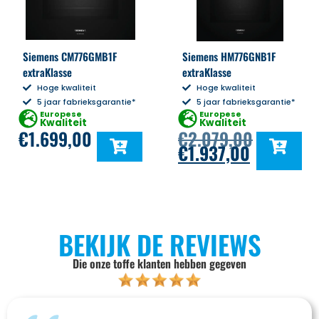
Siemens CM776GMB1F
Siemens HM776GNB1F
extraKlasse
extraKlasse
Hoge kwaliteit
Hoge kwaliteit
5 jaar fabrieksgarantie*
5 jaar fabrieksgarantie*
Europese
Europese
Kwaliteit
Kwaliteit
€
1.699,00
€
2.079,00
€
1.937,00
BEKIJK DE REVIEWS
Die onze toffe klanten hebben gegeven