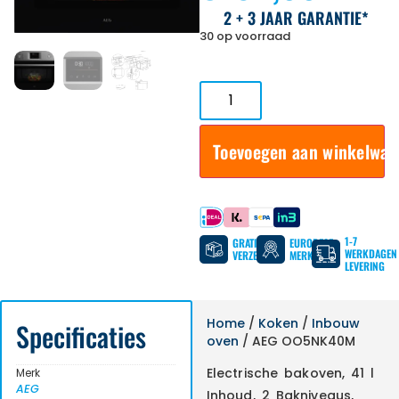
2 + 3 JAAR GARANTIE*
30 op voorraad
Toevoegen aan winkelwa
Betaal met
1-7
GRATIS
EUROPESE
WERKDAGEN
VERZENDING
MERKEN
LEVERING
Home
/
Koken
/
Inbouw
Specificaties
oven
/ AEG OO5NK40M
Electrische bakoven, 41 l
Merk
AEG
Inhoud, 2 Bakniveaus,