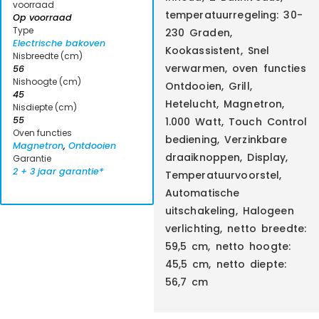
voorraad
temperatuurregeling: 30-
Op voorraad
Type
230 Graden,
Electrische bakoven
Kookassistent, Snel
Nisbreedte (cm)
verwarmen, oven functies
56
Nishoogte (cm)
Ontdooien, Grill,
45
Hetelucht, Magnetron,
Nisdiepte (cm)
55
1.000 Watt, Touch Control
Oven functies
bediening, Verzinkbare
Magnetron
,
Ontdooien
draaiknoppen, Display,
Garantie
2 + 3 jaar garantie*
Temperatuurvoorstel,
Automatische
uitschakeling, Halogeen
verlichting, netto breedte:
59,5 cm, netto hoogte:
45,5 cm, netto diepte:
56,7 cm