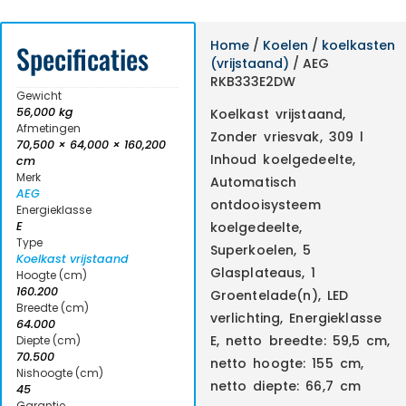
Home
/
Koelen
/
koelkasten
Specificaties
(vrijstaand)
/ AEG
RKB333E2DW
Gewicht
56,000 kg
Koelkast vrijstaand,
Afmetingen
Zonder vriesvak, 309 l
70,500 × 64,000 × 160,200
Inhoud koelgedeelte,
cm
Merk
Automatisch
AEG
ontdooisysteem
Energieklasse
E
koelgedeelte,
Type
Superkoelen, 5
Koelkast vrijstaand
Glasplateaus, 1
Hoogte (cm)
160.200
Groentelade(n), LED
Breedte (cm)
verlichting, Energieklasse
64.000
E, netto breedte: 59,5 cm,
Diepte (cm)
70.500
netto hoogte: 155 cm,
Nishoogte (cm)
netto diepte: 66,7 cm
45
Garantie