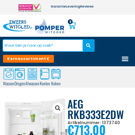
Garantie
Levering
Reviews
0
Kernassortiment
Wassen
Drogen
Afwassen
Koelen
Koken
AEG
RKB333E2DW
Artikelnummer: 1373740
€
713,00