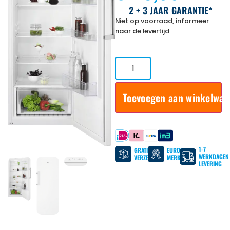
2 + 3 JAAR GARANTIE*
Niet op voorraad, informeer
naar de levertijd
Toevoegen aan winkelwa
Betaal met
1-7
GRATIS
EUROPESE
WERKDAGEN
VERZENDING
MERKEN
LEVERING