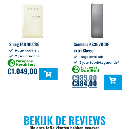
Smeg FAB10LCR6
Siemens KS36VGIDP
extraKlasse
Hoge kwaliteit
2 jaar garantie
Hoge kwaliteit
Europese
5 jaar fabrieksgarantie*
Kwaliteit
Europese
€
1.049,00
Kwaliteit
€
989,00
€
884,00
BEKIJK DE REVIEWS
Die onze toffe klanten hebben gegeven