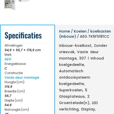
Home
/
Koelen
/
koelkasten
Specificaties
(inbouw)
/ AEG TK6FS181CC
Inbouw-koelkast, Zonder
Afmetingen
54,9 × 55,7 × 176,9 cm
vriesvak, Vaste deur
Merk
montage, 307 l Inhoud
AEG
Energieklasse
koelgedeelte,
C
Automatisch
Constructie
ontdooisysteem
Vaste deur montage
Hoogte (cm)
koelgedeelte,
176.9
Superkoelen, 5
Breedte (cm)
55.7
Glasplateaus, 2
Diepte (cm)
Groentelade(n), LED
54.9
verlichting, Display,
Nishoogte (cm)