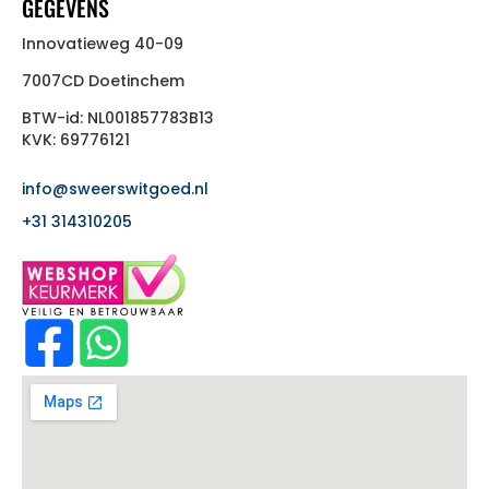
GEGEVENS
Innovatieweg 40-09
7007CD Doetinchem
BTW-id: NL001857783B13
KVK: 69776121
info@sweerswitgoed.nl
+31 314310205