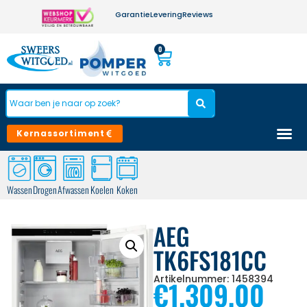
Garantie
Levering
Reviews
0
Kernassortiment
Wassen
Drogen
Afwassen
Koelen
Koken
AEG
TK6FS181CC
Artikelnummer: 1458394
€
1.309,00