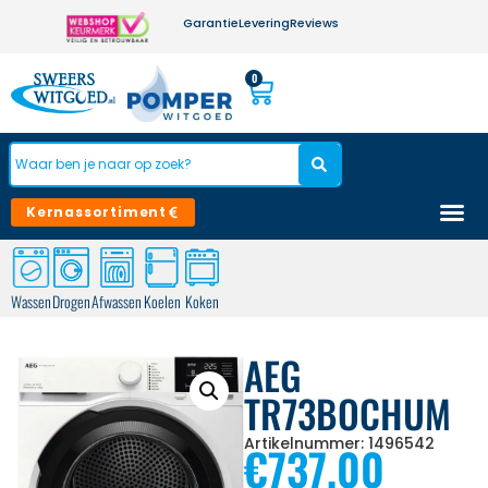
Garantie
Levering
Reviews
0
Kernassortiment
Wassen
Drogen
Afwassen
Koelen
Koken
AEG
TR73BOCHUM
Artikelnummer: 1496542
€
737,00