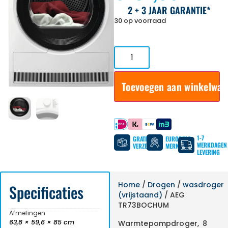
2 + 3 JAAR GARANTIE*
30 op voorraad
Toevoegen aan winkelwa
Betaal met
1-7
GRATIS
EUROPESE
WERKDAGEN
VERZENDING
MERKEN
LEVERING
Home
/
Drogen
/
wasdroger
Specificaties
(vrijstaand)
/ AEG
TR73BOCHUM
Afmetingen
63,8 × 59,6 × 85 cm
Warmtepompdroger, 8