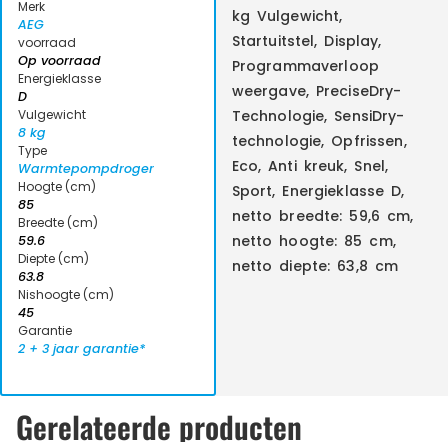
Merk
kg Vulgewicht,
AEG
Startuitstel, Display,
voorraad
Op voorraad
Programmaverloop
Energieklasse
weergave, PreciseDry-
D
Vulgewicht
Technologie, SensiDry-
8 kg
technologie, Opfrissen,
Type
Eco, Anti kreuk, Snel,
Warmtepompdroger
Hoogte (cm)
Sport, Energieklasse D,
85
netto breedte: 59,6 cm,
Breedte (cm)
netto hoogte: 85 cm,
59.6
Diepte (cm)
netto diepte: 63,8 cm
63.8
Nishoogte (cm)
45
Garantie
2 + 3 jaar garantie*
Gerelateerde producten