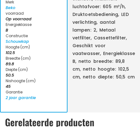
Merk
luchtafvoer: 605 m³/h,
Beko
voorraad
Druktoetsbediening, LED
Op voorraad
verlichting, aantal
Energieklasse
lampen: 2, Metaal
B
Constructie
vetfilter, Cassettefilter,
Schouwkap
Geschikt voor
Hoogte (cm)
102.5
vaatwasser, Energieklasse
Breedte (cm)
B, netto breedte: 89,8
89.8
cm, netto hoogte: 102,5
Diepte (cm)
50.5
cm, netto diepte: 50,5 cm
Nishoogte (cm)
45
Garantie
2 jaar garantie
Gerelateerde producten