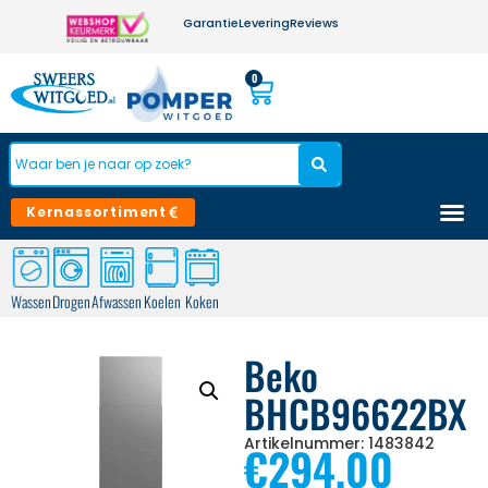
Garantie
Levering
Reviews
0
Kernassortiment
Wassen
Drogen
Afwassen
Koelen
Koken
Beko
BHCB96622BX
Artikelnummer: 1483842
€
294,00