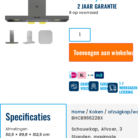
2 JAAR GARANTIE
8 op voorraad
Toevoegen aan winkelwa
Betaal met
1-7
GRATIS
EUROPESE
WERKDAGEN
VERZENDING
MERKEN
LEVERING
Home
/
Koken
/
afzuigkap/
Specificaties
BHCB96622BX
Schouwkap, Afvoer, 3
Afmetingen
50,5 × 89,8 × 102,5 cm
Standen, maximale