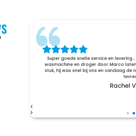
WS
n
f
Super goede snelle service en levering ,
enomen
wasmachine en droger door Marco laten 
r naar
stuk, hij was snel bij ons en vandaag d
tevre
Rachel V