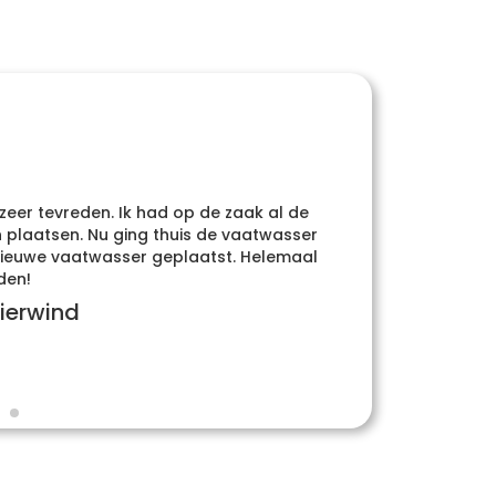
 zeer tevreden. Ik had op de zaak al de
Heel
plaatsen. Nu ging thuis de vaatwasser
whatsa
e nieuwe vaatwasser geplaatst. Helemaal
den!
ierwind