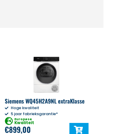
Siemens WQ45H2A9NL extraKlasse
Hoge kwaliteit
5 jaar fabrieksgarantie*
Europese
Kwaliteit
€
899,00