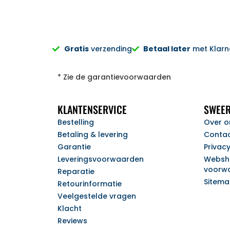
Gratis
verzending
Betaal later
met Klarna
* Zie de garantievoorwaarden
KLANTENSERVICE
SWEER
Bestelling
Over o
Betaling & levering
Conta
Garantie
Privac
Leveringsvoorwaarden
Websh
voorw
Reparatie
Sitem
Retourinformatie
Veelgestelde vragen
Klacht
Reviews