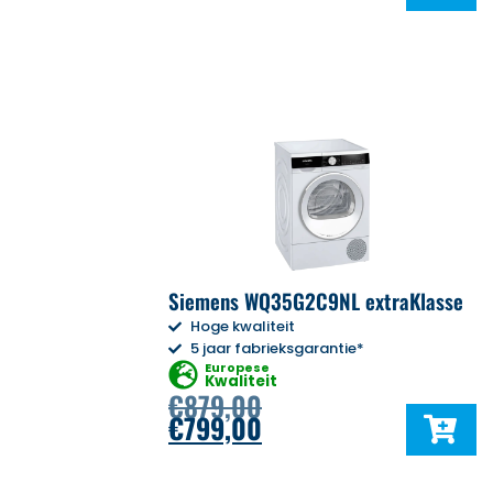
Siemens WQ35G2C9NL extraKlasse
Hoge kwaliteit
5 jaar fabrieksgarantie*
Europese
Kwaliteit
€
879,00
€
799,00