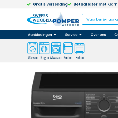
Gratis
verzending
Betaal later
met Klarna
Aanbiedingen
Service
Over ons
C
Wassen
Drogen
Afwassen
Koelen
Koken