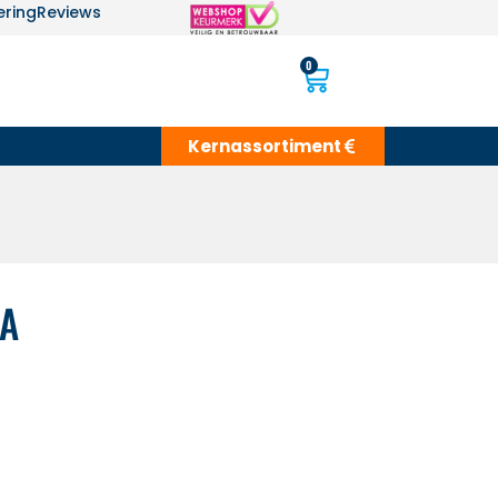
ering
Reviews
0
Kernassortiment
A