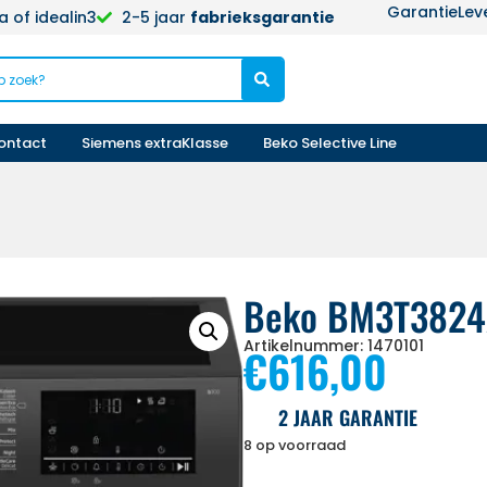
Garantie
Lev
 of idealin3
2-5 jaar
fabrieksgarantie
ontact
Siemens extraKlasse
Beko Selective Line
Beko BM3T3824
Artikelnummer: 1470101
€
616,00
2 JAAR GARANTIE
8 op voorraad