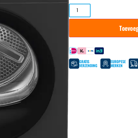
Toevoe
Betaal met
GRATIS
EUROPESE
VERZENDING
MERKEN