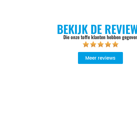
BEKIJK DE REVIE
Die onze toffe klanten hebben gegeve
Meer reviews
goed geadviseerd, niet opdringerig, de keuze wordt aan je zel
Er wordt goed werk geleverd, het oude product wordt meeg
ndelijk verwerkt.. Bij een volgende aankoop gaan we zeker wee
Zweers Witgoed.
Sylvia Pietersen