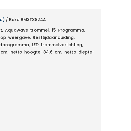
nd)
/ Beko BM3T3824A
t, Aquawave trommel, 15 Programma,
oop weergave, Resttijdaanduiding,
ijdprogramma, LED trommelverlichting,
 cm, netto hoogte: 84,6 cm, netto diepte: