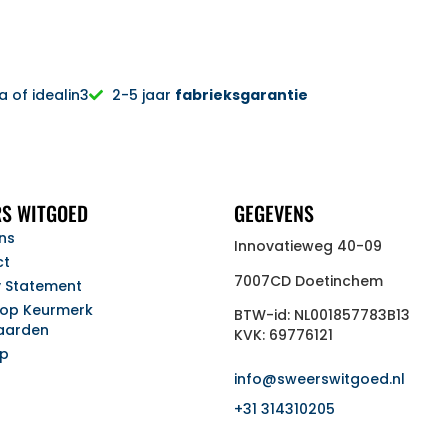
 of idealin3
2-5 jaar
fabrieksgarantie
S WITGOED
GEGEVENS
ns
Innovatieweg 40-09
ct
7007CD Doetinchem
y Statement
op Keurmerk
BTW-id: NL001857783B13
aarden
KVK: 69776121
ap
info@sweerswitgoed.nl
+31 314310205