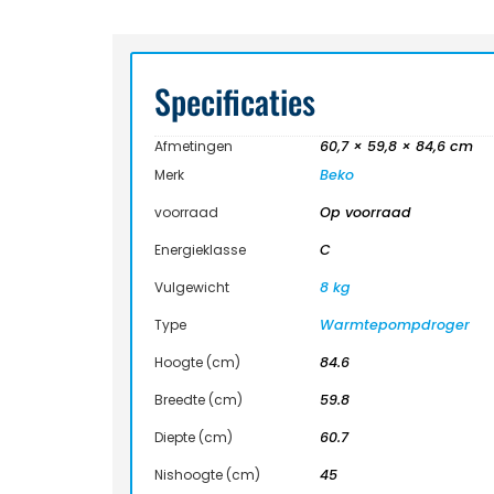
Specificaties
Afmetingen
60,7 × 59,8 × 84,6 cm
Merk
Beko
voorraad
Op voorraad
Energieklasse
C
Vulgewicht
8 kg
Type
Warmtepompdroger
Hoogte (cm)
84.6
Breedte (cm)
59.8
Diepte (cm)
60.7
Nishoogte (cm)
45