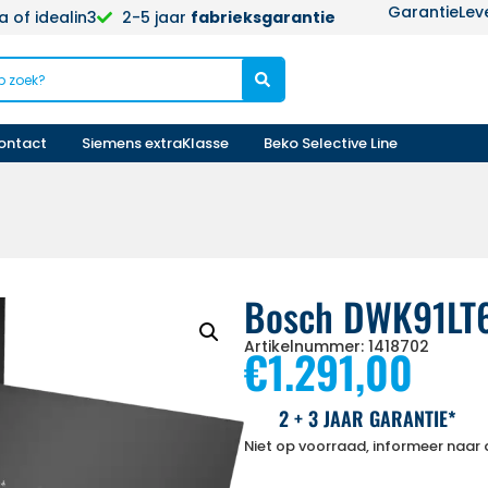
Garantie
Lev
 of idealin3
2-5 jaar
fabrieksgarantie
ontact
Siemens extraKlasse
Beko Selective Line
Bosch DWK91LT
Artikelnummer: 1418702
€
1.291,00
2 + 3 JAAR GARANTIE*
Niet op voorraad, informeer naar d