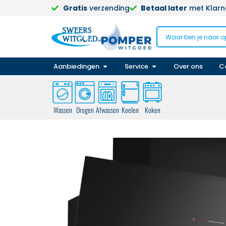
Gratis
verzending
Betaal later
met Klarna
Aanbiedingen
Service
Over ons
C
Wassen
Drogen
Afwassen
Koelen
Koken