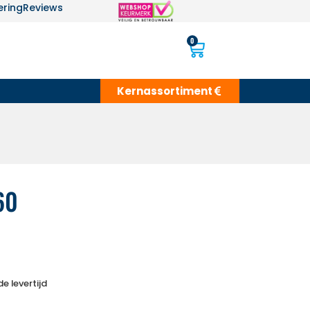
ering
Reviews
0
Kernassortiment
60
e levertijd