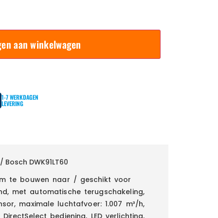
gen aan winkelwagen
1-7 WERKDAGEN
LEVERING
/ Bosch DWK91LT60
Om te bouwen naar / geschikt voor
tand, met automatische terugschakeling,
ensor, maximale luchtafvoer: 1.007 m³/h,
DirectSelect bediening, LED verlichting,