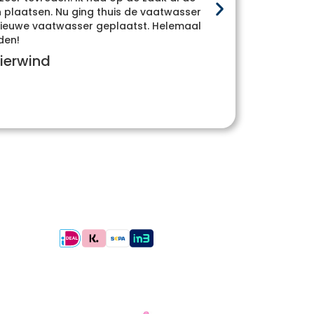
Heel
plaatsen. Nu ging thuis de vaatwasser
whatsa
e nieuwe vaatwasser geplaatst. Helemaal
den!
ierwind