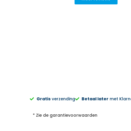
goed geadviseerd, niet opdringerig, de keuze wordt aan je zel
Er wordt goed werk geleverd, het oude product wordt meeg
ndelijk verwerkt.. Bij een volgende aankoop gaan we zeker wee
Zweers Witgoed.
Sylvia Pietersen
Gratis
verzending
Betaal later
met Klarna
* Zie de garantievoorwaarden