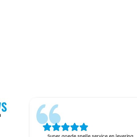
WS
n
Super goede snelle service en levering ,