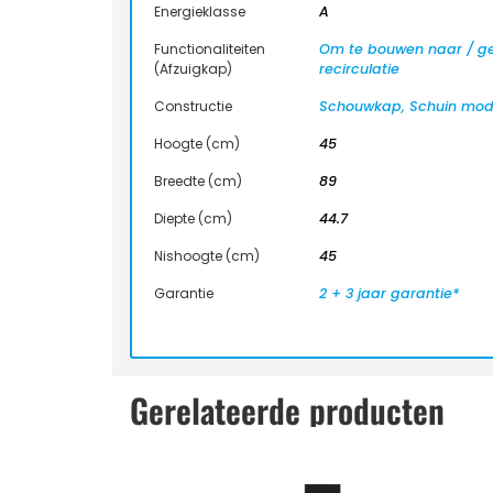
Energieklasse
A
Functionaliteiten
Om te bouwen naar / ge
(Afzuigkap)
recirculatie
Constructie
Schouwkap, Schuin mod
Hoogte (cm)
45
Breedte (cm)
89
Diepte (cm)
44.7
Nishoogte (cm)
45
Garantie
2 + 3 jaar garantie*
Gerelateerde producten