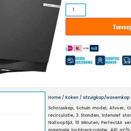
Toevoe
Betaal met
GRATIS
EUROPESE
VERZENDING
MERKEN
Home
/
Koken
/
afzuigkap/wasemkap
Schouwkap, Schuin model, Afvoer, 
recirculatie, 3 Standen, Intensief s
Nallooptijd, 10 Minuten, PerfectAir s
maximale luchtrecirculatie: 441 m³/h, 