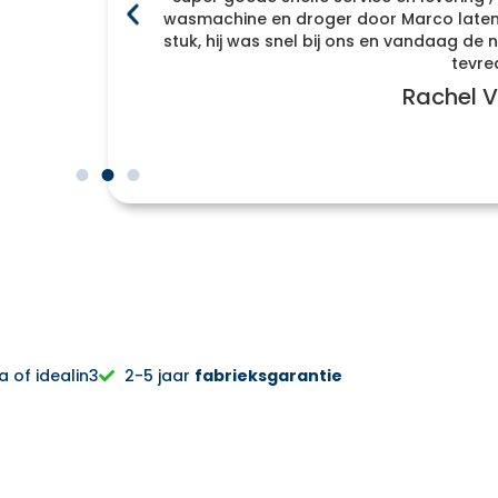
f
wasmachine en droger door Marco laten 
enomen
stuk, hij was snel bij ons en vandaag d
r naar
tevre
Rachel V
 of idealin3
2-5 jaar
fabrieksgarantie