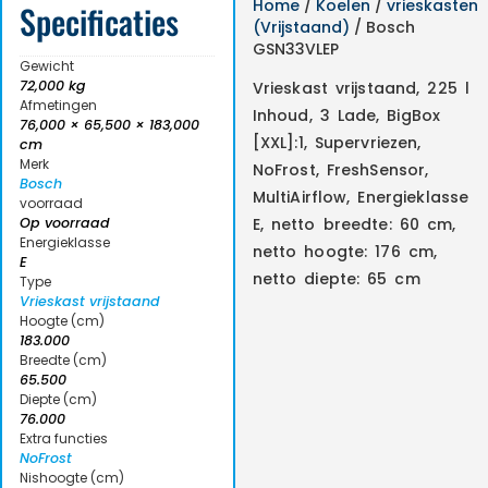
Home
/
Koelen
/
vrieskasten
Specificaties
(Vrijstaand)
/ Bosch
GSN33VLEP
Gewicht
72,000 kg
Vrieskast vrijstaand, 225 l
Afmetingen
Inhoud, 3 Lade, BigBox
76,000 × 65,500 × 183,000
[XXL]:1, Supervriezen,
cm
Merk
NoFrost, FreshSensor,
Bosch
MultiAirflow, Energieklasse
voorraad
Op voorraad
E, netto breedte: 60 cm,
Energieklasse
netto hoogte: 176 cm,
E
netto diepte: 65 cm
Type
Vrieskast vrijstaand
Hoogte (cm)
183.000
Breedte (cm)
65.500
Diepte (cm)
76.000
Extra functies
NoFrost
Nishoogte (cm)