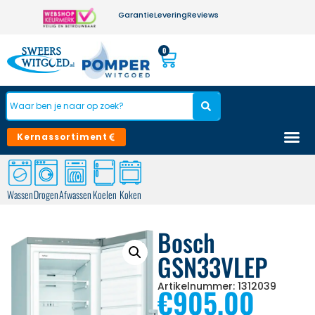
Garantie
Levering
Reviews
0
Kernassortiment
Wassen
Drogen
Afwassen
Koelen
Koken
Bosch
GSN33VLEP
Artikelnummer: 1312039
€
905,00