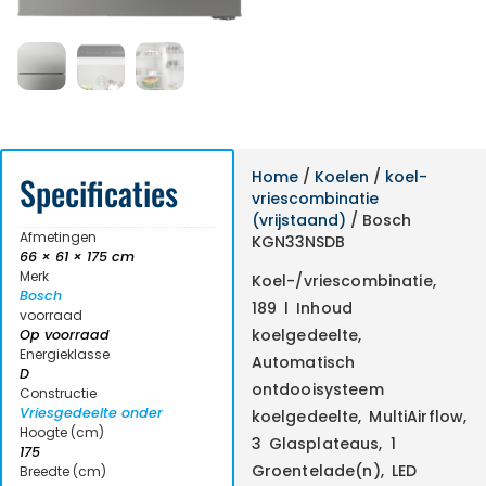
Home
/
Koelen
/
koel-
Specificaties
vriescombinatie
(vrijstaand)
/ Bosch
Afmetingen
KGN33NSDB
66 × 61 × 175 cm
Merk
Koel-/vriescombinatie,
Bosch
189 l Inhoud
voorraad
koelgedeelte,
Op voorraad
Energieklasse
Automatisch
D
ontdooisysteem
Constructie
Vriesgedeelte onder
koelgedeelte, MultiAirflow,
Hoogte (cm)
3 Glasplateaus, 1
175
Groentelade(n), LED
Breedte (cm)