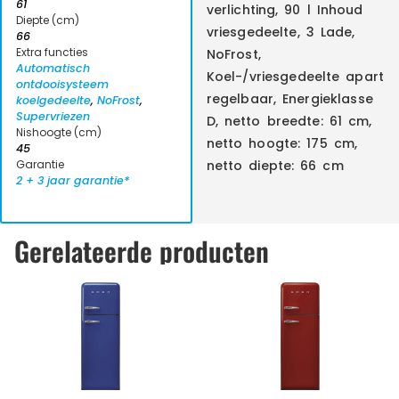
61
verlichting, 90 l Inhoud
Diepte (cm)
vriesgedeelte, 3 Lade,
66
Extra functies
NoFrost,
Automatisch
Koel-/vriesgedeelte apart
ontdooisysteem
regelbaar, Energieklasse
koelgedeelte
,
NoFrost
,
Supervriezen
D, netto breedte: 61 cm,
Nishoogte (cm)
netto hoogte: 175 cm,
45
Garantie
netto diepte: 66 cm
2 + 3 jaar garantie*
Gerelateerde producten