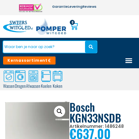
Garantie
Levering
Reviews
0
Kernassortiment
Wassen
Drogen
Afwassen
Koelen
Koken
Bosch
KGN33NSDB
Artikelnummer: 1486248
€
637,00