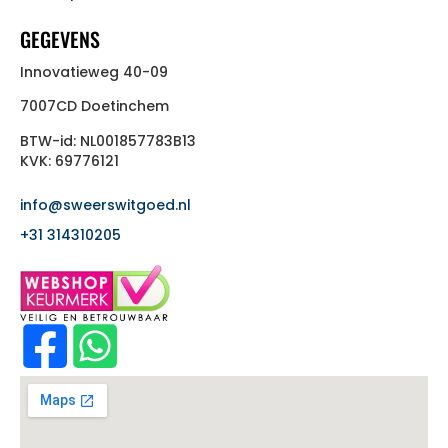
GEGEVENS
Innovatieweg 40-09
7007CD Doetinchem
BTW-id: NL001857783B13
KVK: 69776121
info@sweerswitgoed.nl
+31 314310205