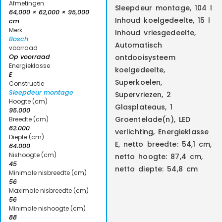
Afmetingen
Sleepdeur montage, 104 l
64,000 × 62,000 × 95,000
Inhoud koelgedeelte, 15 l
cm
Merk
Inhoud vriesgedeelte,
Bosch
Automatisch
voorraad
Op voorraad
ontdooisysteem
Energieklasse
koelgedeelte,
E
Superkoelen,
Constructie
Sleepdeur montage
Supervriezen, 2
Hoogte (cm)
Glasplateaus, 1
95.000
Groentelade(n), LED
Breedte (cm)
62.000
verlichting, Energieklasse
Diepte (cm)
E, netto breedte: 54,1 cm,
64.000
Nishoogte (cm)
netto hoogte: 87,4 cm,
45
netto diepte: 54,8 cm
Minimale nisbreedte (cm)
56
Maximale nisbreedte (cm)
56
Minimale nishoogte (cm)
88