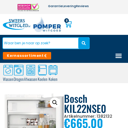
Garantie
Levering
Reviews
0
Kernassortiment
Wassen
Drogen
Afwassen
Koelen
Koken
Bosch
KIL22NSE0
Artikelnummer: 1382132
€
665,00