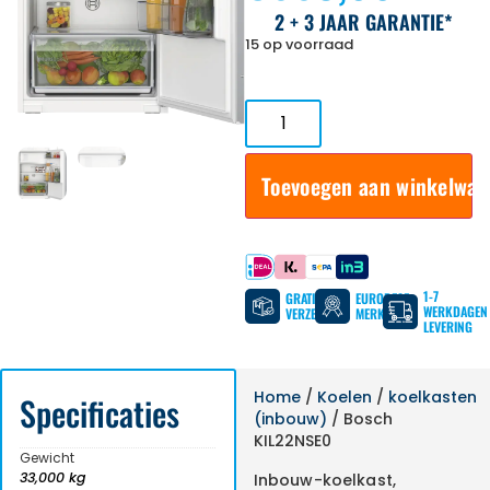
2 + 3 JAAR GARANTIE*
15 op voorraad
Toevoegen aan winkelwa
Betaal met
1-7
GRATIS
EUROPESE
WERKDAGEN
VERZENDING
MERKEN
LEVERING
Home
/
Koelen
/
koelkasten
Specificaties
(inbouw)
/ Bosch
KIL22NSE0
Gewicht
33,000 kg
Inbouw-koelkast,