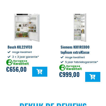
Bosch KIL22VFE0
Siemens KI81REDD0
topTeam extraKlasse
Hoge kwaliteit
2 + 3 jaar garantie*
Hoge kwaliteit
Europese
5 jaar fabrieksgarantie*
Kwaliteit
Europese
€
656,00
Kwaliteit
€
999,00