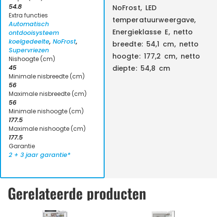
54.8
NoFrost, LED
Extra functies
temperatuurweergave,
Automatisch
Energieklasse E, netto
ontdooisysteem
koelgedeelte
,
NoFrost
,
breedte: 54,1 cm, netto
Supervriezen
hoogte: 177,2 cm, netto
Nishoogte (cm)
45
diepte: 54,8 cm
Minimale nisbreedte (cm)
56
Maximale nisbreedte (cm)
56
Minimale nishoogte (cm)
177.5
Maximale nishoogte (cm)
177.5
Garantie
2 + 3 jaar garantie*
Gerelateerde producten