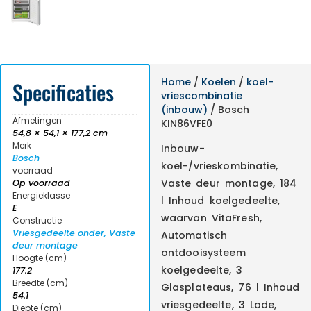
Home
/
Koelen
/
koel-
Specificaties
vriescombinatie
(inbouw)
/ Bosch
Afmetingen
KIN86VFE0
54,8 × 54,1 × 177,2 cm
Merk
Inbouw-
Bosch
koel-/vrieskombinatie,
voorraad
Vaste deur montage, 184
Op voorraad
Energieklasse
l Inhoud koelgedeelte,
E
waarvan VitaFresh,
Constructie
Vriesgedeelte onder, Vaste
Automatisch
deur montage
ontdooisysteem
Hoogte (cm)
koelgedeelte, 3
177.2
Breedte (cm)
Glasplateaus, 76 l Inhoud
54.1
vriesgedeelte, 3 Lade,
Diepte (cm)