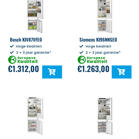
Bosch KIV87VFE0
Siemens KI96NNSE0
Hoge kwaliteit
Hoge kwaliteit
2 + 3 jaar garantie*
2 + 3 jaar garantie*
Europese
Europese
Kwaliteit
Kwaliteit
€
1.312,00
€
1.263,00