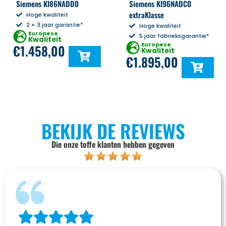
Siemens KI86NADD0
Siemens KI96NADC0
extraKlasse
Hoge kwaliteit
2 + 3 jaar garantie*
Hoge kwaliteit
Europese
5 jaar fabrieksgarantie*
Kwaliteit
Europese
€
1.458,00
Kwaliteit
€
1.895,00
BEKIJK DE REVIEWS
Die onze toffe klanten hebben gegeven