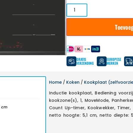
Toevoe
Betaal met
GRATIS
EUROPESE
VERZENDING
MERKEN
Home
/
Koken
/
Kookplaat (zelfvoorzi
Inductie kookplaat, Bediening voorzij
kookzone(s), 1, MoveMode, Panherkenn
0 cm
Count Up-timer, Kookwekker, Timer, 
netto hoogte: 5,1 cm, netto diepte: 