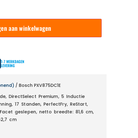
gen aan winkelwagen
1-7 WERKDAGEN
LEVERING
enend)
/ Bosch PXV875DC1E
de, DirectSelect Premium, 5 Inductie
ing, 17 Standen, PerfectFry, ReStart,
Facet geslepen, netto breedte: 81,6 cm,
52,7 cm