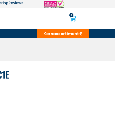
ering
Reviews
0
Kernassortiment
C1E