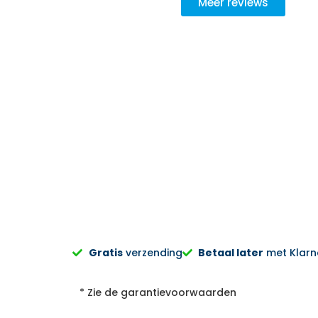
Meer reviews
goed geadviseerd, niet opdringerig, de keuze wordt aan je zel
Er wordt goed werk geleverd, het oude product wordt meeg
ndelijk verwerkt.. Bij een volgende aankoop gaan we zeker wee
Zweers Witgoed.
Sylvia Pietersen
Gratis
verzending
Betaal later
met Klarna
* Zie de garantievoorwaarden