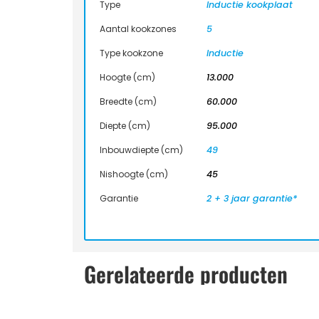
Type
Inductie kookplaat
Aantal kookzones
5
Type kookzone
Inductie
Hoogte (cm)
13.000
Breedte (cm)
60.000
Diepte (cm)
95.000
Inbouwdiepte (cm)
49
Nishoogte (cm)
45
Garantie
2 + 3 jaar garantie*
Gerelateerde producten