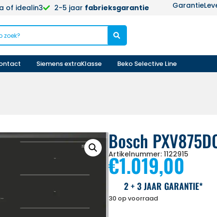
Garantie
Lev
 of idealin3
2-5 jaar
fabrieksgarantie
ontact
Siemens extraKlasse
Beko Selective Line
Bosch PXV875D
Artikelnummer: 1122915
€
1.019,00
2 + 3 JAAR GARANTIE*
30 op voorraad