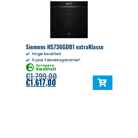
Siemens HS736GDB1 extraKlasse
Hoge kwaliteit
5 jaar fabrieksgarantie*
Europese
Kwaliteit
€
1.799,00
€
1.617,00