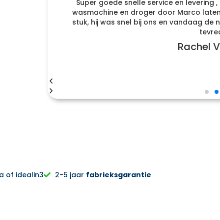
f
Super goede snelle service en levering ,
enomen
wasmachine en droger door Marco laten 
r naar
stuk, hij was snel bij ons en vandaag d
tevre
Rachel V
 of idealin3
2-5 jaar
fabrieksgarantie