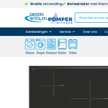
Gratis
verzending
Betaal later
met Klarna
Aanbiedingen
Service
Over ons
C
Wassen
Drogen
Afwassen
Koelen
Koken