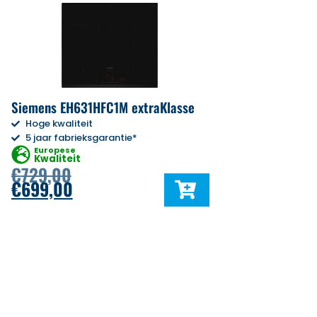
Siemens EH631HFC1M extraKlasse
Hoge kwaliteit
5 jaar fabrieksgarantie*
Europese
Kwaliteit
€
729,00
€
699,00