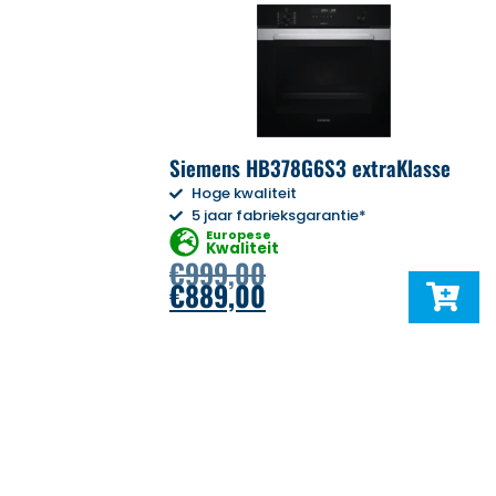
Siemens HB378G6S3 extraKlasse
Hoge kwaliteit
5 jaar fabrieksgarantie*
Europese
Kwaliteit
€
999,00
€
889,00