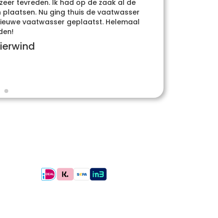
 zeer tevreden. Ik had op de zaak al de
Heel
plaatsen. Nu ging thuis de vaatwasser
whatsa
e nieuwe vaatwasser geplaatst. Helemaal
den!
ierwind