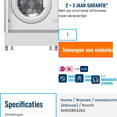
2 + 3 JAAR GARANTIE*
Niet op voorraad, informeer
naar de levertijd
Toevoegen aan winkelwa
Betaal met
1-7
GRATIS
EUROPESE
WERKDAGEN
VERZENDING
MERKEN
LEVERING
Home
/
Wassen
/
wasautom
Specificaties
(inbouw)
/ Bosch
WIW28542EU
Afmetingen