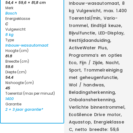
54,4 × 59,6 × 81,8 cm
Inbouw-wasautomaat, 8
Merk
kg Vulgewicht, max. 1.400
Bosch
Toerental/min, Vario-
Energieklasse
C
trommel, Eindtijd keuze,
Vulgewicht
Bijvulfunctie, LED-Display,
8 kg
Type
Resttijdaanduiding,
Inbouw-wasautomaat
ActiveWater Plus,
Hoogte (cm)
Programma’s en opties
81.8
Breedte (cm)
Eco, Fijn / Zijde, Nacht,
59.6
Sport, Trommelreiniging
Diepte (cm)
met geheugenfunctie,
54.4
Nishoogte (cm)
Wol / handwas,
45
Beladingsherkenning,
Toerental (max per minuut)
1400
Onbalansherkenning,
Garantie
Verlichte binnentrommel,
2 + 3 jaar garantie*
EcoSilence Drive motor,
Aquastop, Energieklasse
C, netto breedte: 59,6