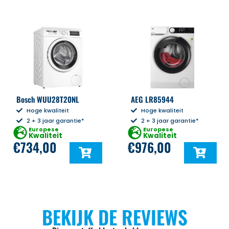
Bosch WUU28T20NL
AEG LR85944
Hoge kwaliteit
Hoge kwaliteit
2 + 3 jaar garantie*
2 + 3 jaar garantie*
Europese
Europese
Kwaliteit
Kwaliteit
€
734,00
€
976,00
BEKIJK DE REVIEWS