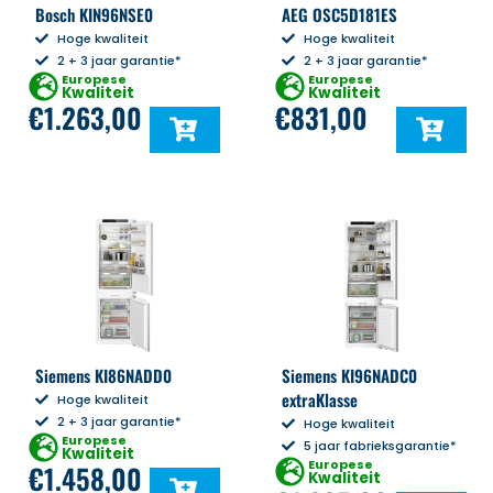
Bosch KIN96NSE0
AEG OSC5D181ES
Hoge kwaliteit
Hoge kwaliteit
2 + 3 jaar garantie*
2 + 3 jaar garantie*
Europese
Europese
Kwaliteit
Kwaliteit
€
1.263,00
€
831,00
Siemens KI86NADD0
Siemens KI96NADC0
extraKlasse
Hoge kwaliteit
2 + 3 jaar garantie*
Hoge kwaliteit
Europese
5 jaar fabrieksgarantie*
Kwaliteit
Europese
€
1.458,00
Kwaliteit