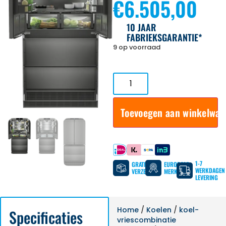
€
6.505,00
10 JAAR
FABRIEKSGARANTIE*
9 op voorraad
Toevoegen aan winkelwa
Betaal met
1-7
GRATIS
EUROPESE
WERKDAGEN
VERZENDING
MERKEN
LEVERING
Home
/
Koelen
/
koel-
Specificaties
vriescombinatie