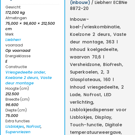
(inbouw)
/ Liebherr ECBNe
Gewicht
8872-20
172,000 kg
Afmetingen
Inbouw-
75,000 × 96,600 × 212,500
koel-/vrieskombinatie,
cm
Koelzone 2 deurs, Vaste
Merk
Liebherr
deur montage, 363 l
voorraad
Inhoud koelgedeelte,
Op voorraad
Energieklasse
waarvan 70,6 l
E
Versheidzone, BioFresh,
Constructie
Superkoelen, 2, 3
Vriesgedeelte onder,
Koelzone 2 deurs, Vaste
Glasplateaus, 160 l
deur montage
Inhoud vriesgedeelte, 2
Hoogte (cm)
212.500
Lade, NoFrost, LED
Breedte (cm)
verlichting,
96.600
IJsblokjesdispenser voor
Diepte (cm)
75.000
IJsblokjes, Display,
Extra functies
Touch-functie, Digitale
IJsblokjes
,
NoFrost
,
Supervriezen
temperatuurweergave,