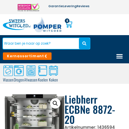
Garantie
Levering
Reviews
0
Kernassortiment
Wassen
Drogen
Afwassen
Koelen
Koken
Liebherr
ECBNe 8872-
20
Artikelnummer: 1436594