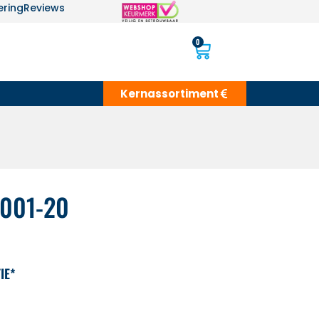
ering
Reviews
0
Kernassortiment
4001-20
IE*