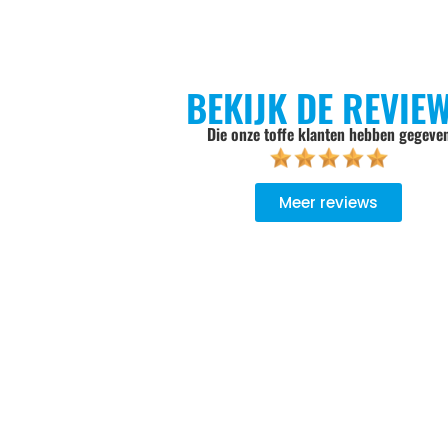
BEKIJK DE REVIE
Die onze toffe klanten hebben gegeve
Meer reviews
goed geadviseerd, niet opdringerig, de keuze wordt aan je zel
Er wordt goed werk geleverd, het oude product wordt meeg
ndelijk verwerkt.. Bij een volgende aankoop gaan we zeker wee
Zweers Witgoed.
Sylvia Pietersen