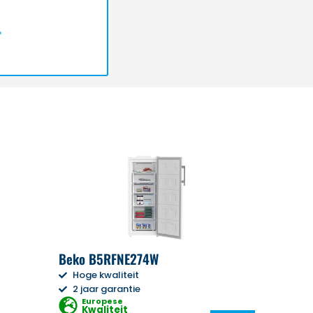
*
Beko B5RFNE274W
Hoge kwaliteit
2 jaar garantie
Europese
Kwaliteit