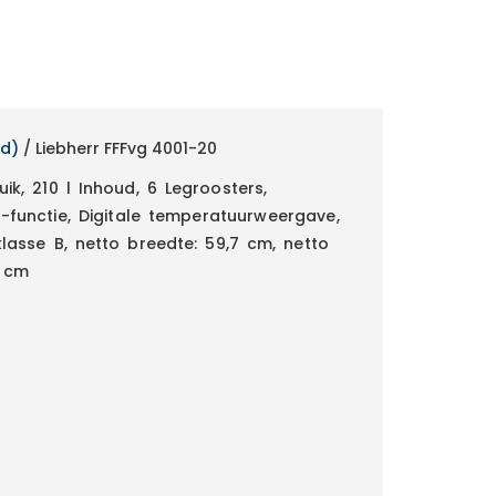
nd)
/ Liebherr FFFvg 4001-20
uik, 210 l Inhoud, 6 Legroosters,
h-functie, Digitale temperatuurweergave,
eklasse B, netto breedte: 59,7 cm, netto
4 cm