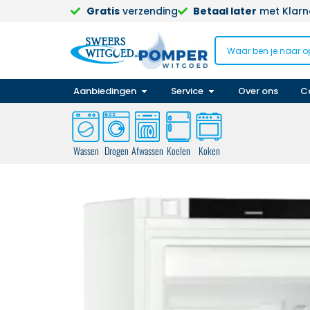
Gratis
verzending
Betaal later
met Klarna
Aanbiedingen
Service
Over ons
C
Wassen
Drogen
Afwassen
Koelen
Koken