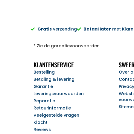
Gratis
verzending
Betaal later
met Klarna
* Zie de garantievoorwaarden
KLANTENSERVICE
SWEER
Bestelling
Over o
Betaling & levering
Conta
Garantie
Privac
Leveringsvoorwaarden
Websh
voorw
Reparatie
Sitem
Retourinformatie
Veelgestelde vragen
Klacht
Reviews