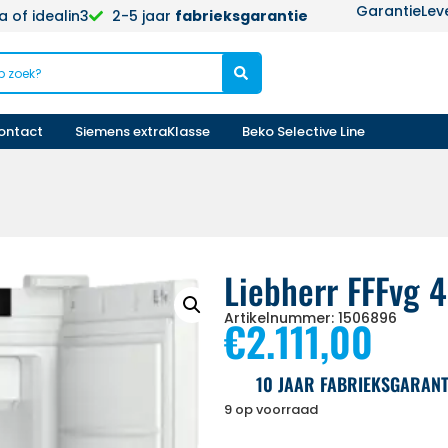
Garantie
Lev
 of idealin3
2-5 jaar
fabrieksgarantie
ontact
Siemens extraKlasse
Beko Selective Line
Liebherr FFFvg 
Artikelnummer: 1506896
€
2.111,00
10 JAAR FABRIEKSGARANT
9 op voorraad