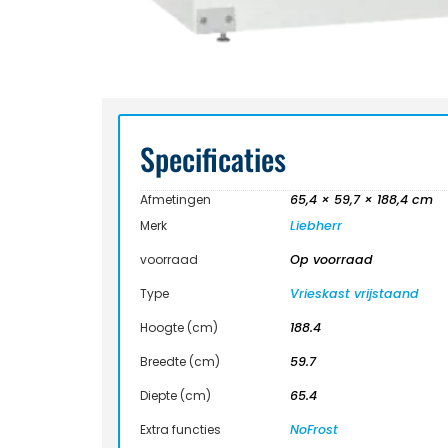
Specificaties
Afmetingen
65,4 × 59,7 × 188,4 cm
Merk
Liebherr
voorraad
Op voorraad
Type
Vrieskast vrijstaand
Hoogte (cm)
188.4
Breedte (cm)
59.7
Diepte (cm)
65.4
Extra functies
NoFrost