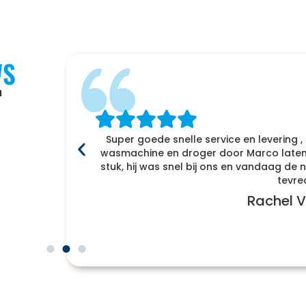
WS
n
Super goede snelle service en levering ,
f
wasmachine en droger door Marco laten 
enomen
stuk, hij was snel bij ons en vandaag d
r naar
tevre
Rachel V