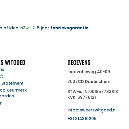
 of idealin3
2-5 jaar
fabrieksgarantie
S WITGOED
GEGEVENS
ns
Innovatieweg 40-09
ct
7007CD Doetinchem
y Statement
op Keurmerk
BTW-id: NL001857783B13
aarden
KVK: 69776121
ap
info@sweerswitgoed.nl
+31 314310205