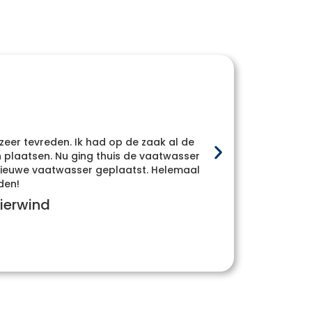
 zeer tevreden. Ik had op de zaak al de
Heel
plaatsen. Nu ging thuis de vaatwasser
whatsa
e nieuwe vaatwasser geplaatst. Helemaal
den!
ierwind