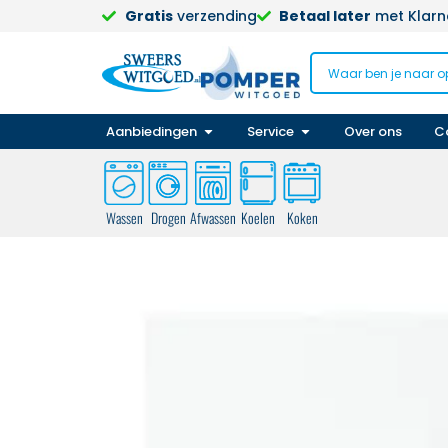
Gratis
verzending
Betaal later
met Klarna
Aanbiedingen
Service
Over ons
C
Wassen
Drogen
Afwassen
Koelen
Koken