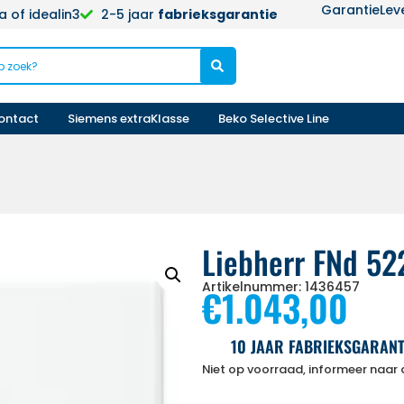
Garantie
Lev
 of idealin3
2-5 jaar
fabrieksgarantie
ontact
Siemens extraKlasse
Beko Selective Line
Liebherr FNd 52
Artikelnummer: 1436457
€
1.043,00
10 JAAR FABRIEKSGARANT
Niet op voorraad, informeer naar d