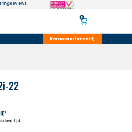
ering
Reviews
0
Kernassortiment
2i-22
IE*
e levertijd