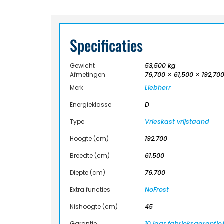
Specificaties
Gewicht
53,500 kg
Afmetingen
76,700 × 61,500 × 192,70
Merk
Liebherr
Energieklasse
D
Type
Vrieskast vrijstaand
Hoogte (cm)
192.700
Breedte (cm)
61.500
Diepte (cm)
76.700
Extra functies
NoFrost
Nishoogte (cm)
45
Garantie
10 jaar fabrieksgarantie