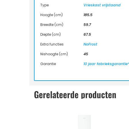
Type
Vrieskast vrijstaand
Hoogte (cm)
185.5
Breedte (cm)
59.7
Diepte (cm)
67.5
Extra functies
NoFrost
Nishoogte (cm)
45
Garantie
10 jaar fabrieksgarantie
Gerelateerde producten