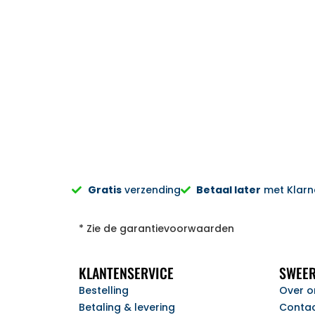
Sylvia Pietersen
Gratis
verzending
Betaal later
met Klarna
* Zie de garantievoorwaarden
KLANTENSERVICE
SWEER
Bestelling
Over o
Betaling & levering
Conta