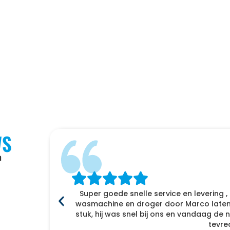
WS
n
Super goede snelle service en levering ,
f
wasmachine en droger door Marco laten 
enomen
stuk, hij was snel bij ons en vandaag d
r naar
tevre