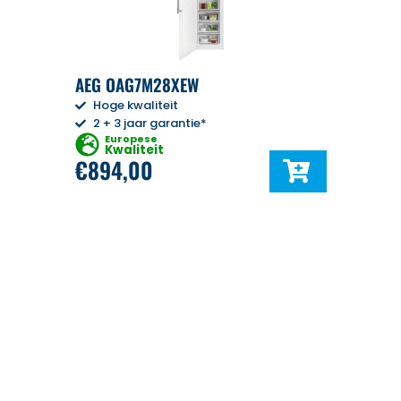
AEG OAG7M28XEW
Hoge kwaliteit
2 + 3 jaar garantie*
Europese
Kwaliteit
€
894,00