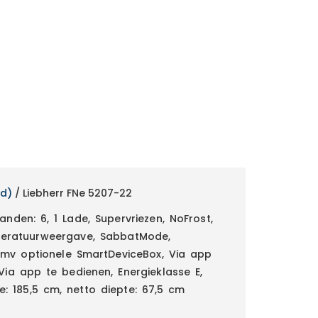
nd)
/ Liebherr FNe 5207-22
anden: 6, 1 Lade, Supervriezen, NoFrost,
mperatuurweergave, SabbatMode,
dmv optionele SmartDeviceBox, Via app
ia app te bedienen, Energieklasse E,
e: 185,5 cm, netto diepte: 67,5 cm