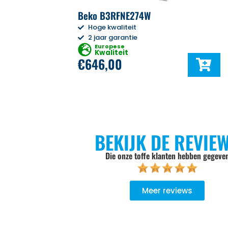
Beko B3RFNE274W
Hoge kwaliteit
2 jaar garantie
Europese
Kwaliteit
€
646,00
BEKIJK DE REVIE
Die onze toffe klanten hebben gegeve
Meer reviews
goed geadviseerd, niet opdringerig, de keuze wordt aan je zel
Er wordt goed werk geleverd, het oude product wordt meeg
ndelijk verwerkt.. Bij een volgende aankoop gaan we zeker wee
Zweers Witgoed.