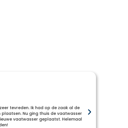
 zeer tevreden. Ik had op de zaak al de
Heel
plaatsen. Nu ging thuis de vaatwasser
whatsa
e nieuwe vaatwasser geplaatst. Helemaal
den!