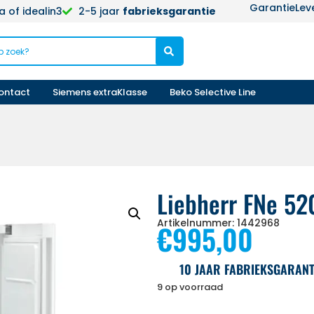
Garantie
Lev
 of idealin3
2-5 jaar
fabrieksgarantie
ontact
Siemens extraKlasse
Beko Selective Line
Liebherr FNe 52
Artikelnummer: 1442968
€
995,00
10 JAAR FABRIEKSGARANT
9 op voorraad