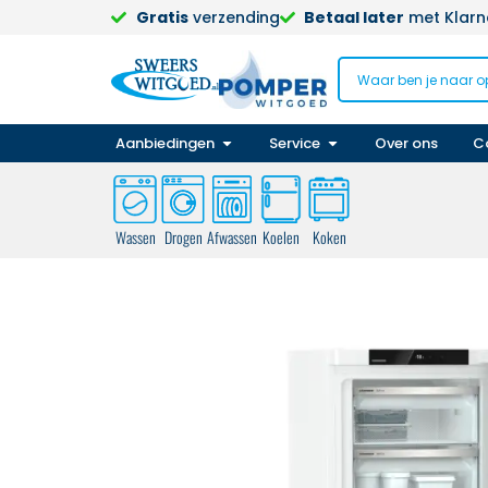
Gratis
verzending
Betaal later
met Klarna
Aanbiedingen
Service
Over ons
C
Wassen
Drogen
Afwassen
Koelen
Koken