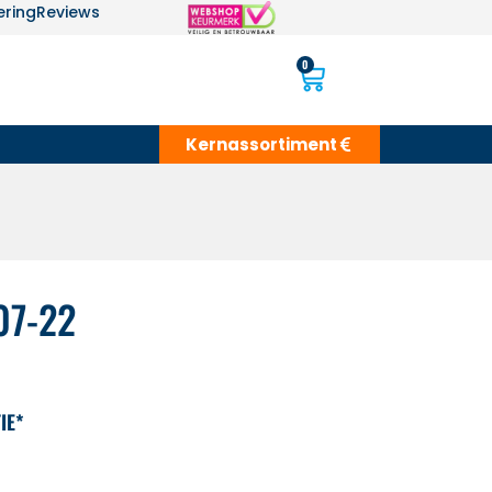
ering
Reviews
0
Kernassortiment
07-22
IE*