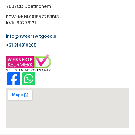
7007CD Doetinchem
BTW-id: NL001857783B13
KVK: 69776121
info@sweerswitgoed.nl
+31 314310205