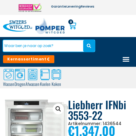
Garantie
Levering
Reviews
0
Kernassortiment
Wassen
Drogen
Afwassen
Koelen
Koken
Liebherr IFNbi
3553-22
Artikelnummer: 1436544
€
1.347,00