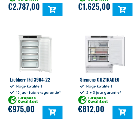
€
2.787,00
€
1.625,00
Liebherr IFd 3904-22
Siemens GU21NADE0
Hoge kwaliteit
Hoge kwaliteit
10 jaar fabrieksgarantie*
2 + 3 jaar garantie*
Europese
Europese
Kwaliteit
Kwaliteit
€
975,00
€
812,00