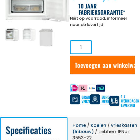
10 JAAR
FABRIEKSGARANTIE*
Niet op voorraad, informeer
naar de levertijd
Toevoegen aan winkelwa
Betaal met
1-7
GRATIS
EUROPESE
WERKDAGEN
VERZENDING
MERKEN
LEVERING
Home
/
Koelen
/
vrieskasten
Specificaties
(Inbouw)
/ Liebherr IFNbi
3553-22