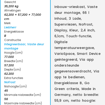
Gewicht
35,200 kg
Inbouw-vrieskast, Vaste
Afmetingen
deur montage, 66 l
62,200 × 57,200 × 77,000
Inhoud, 3 Lade,
cm
Merk
Supervriezen, NoFrost,
Liebherr
Display, Kleur, 2,4 inch,
Energieklasse
B
6,1cm, Touch-functie,
Constructie
Digitale
Integreerbaar, Vaste deur
temperatuurweergave,
montage
Hoogte (cm)
VarioSpace, Smart Device
77.000
geintegreerd, Via app
Breedte (cm)
ondersteunde
57.200
Diepte (cm)
gegevensoverdracht, Via
62.200
app te bedienen,
Extra functies
NoFrost
Energieklasse B, Go
Nishoogte (cm)
Green criteria, Made in
45
Germany, netto breedte:
Minimale nisbreedte (cm)
56
55,9 cm, netto hoogte:
Maximale nisbreedte (cm)