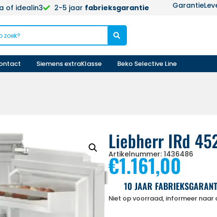
Garantie
Lev
 of idealin3
2-5 jaar
fabrieksgarantie
ontact
Siemens extraKlasse
Beko Selective Line
Liebherr IRd 45
Artikelnummer: 1436486
€
1.161,00
10 JAAR FABRIEKSGARANT
Niet op voorraad, informeer naar d