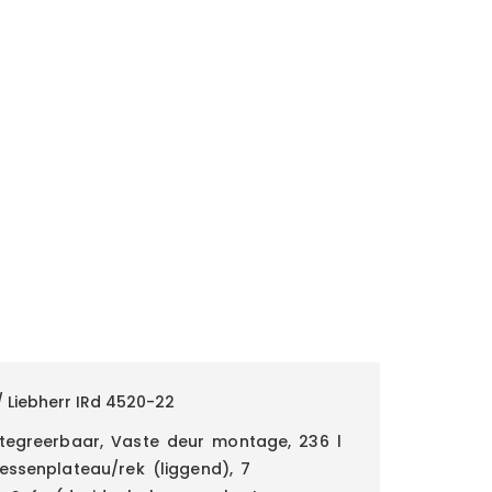
 Liebherr IRd 4520-22
ntegreerbaar, Vaste deur montage, 236 l
lessenplateau/rek (liggend), 7