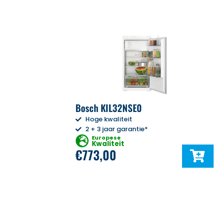
Bosch KIL32NSE0
Hoge kwaliteit
2 + 3 jaar garantie*
Europese
Kwaliteit
€
773,00