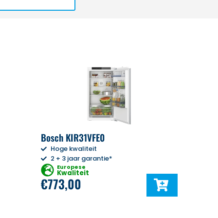
Bosch KIR31VFE0
Hoge kwaliteit
2 + 3 jaar garantie*
Europese
Kwaliteit
€
773,00