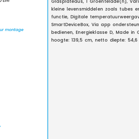
00 cm
Glasplateaus, 1 Groentelade(n), Va
kleine levensmiddelen zoals tubes en 
functie, Digitale temperatuurweerga
SmartDeviceBox, Via app ondersteu
eur montage
bedienen, Energieklasse D, Made in 
hoogte: 139,5 cm, netto diepte: 54,
*