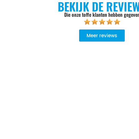
BEKIJK DE REVIE
Die onze toffe klanten hebben gegeve
Meer reviews
goed geadviseerd, niet opdringerig, de keuze wordt aan je zel
Er wordt goed werk geleverd, het oude product wordt meeg
ndelijk verwerkt.. Bij een volgende aankoop gaan we zeker wee
Zweers Witgoed.
Sylvia Pietersen