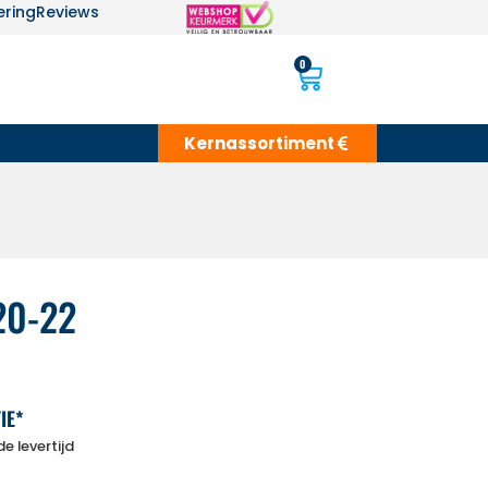
ering
Reviews
0
Kernassortiment
20-22
IE*
e levertijd