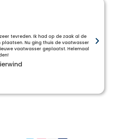
 zeer tevreden. Ik had op de zaak al de
Heel
plaatsen. Nu ging thuis de vaatwasser
whatsa
e nieuwe vaatwasser geplaatst. Helemaal
den!
ierwind