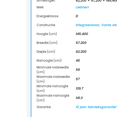
Afmetingen
62,200 × 57,200 × 145,4
Merk
Liebherr
Energieklasse
D
Constructie
Integreerbaar, Vaste d
Hoogte (cm)
145.400
Breedte (cm)
57.200
Diepte (cm)
62.200
Nishoogte (cm)
45
Minimale nisbreedte
56
(cm)
Maximale nisbreedte
57
(cm)
Minimale nishoogte
139.7
(cm)
Maximale nishoogte
141.3
(cm)
Garantie
10 jaar fabrieksgarantie