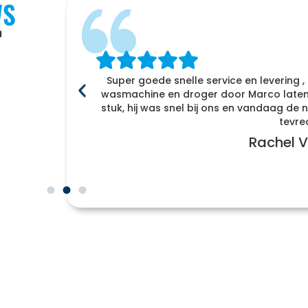
WS
n
Super goede snelle service en levering ,
f
wasmachine en droger door Marco laten 
enomen
stuk, hij was snel bij ons en vandaag d
r naar
tevre
Rachel V