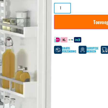
Toevoe
Betaal met
GRATIS
EUROPESE
VERZENDING
MERKEN