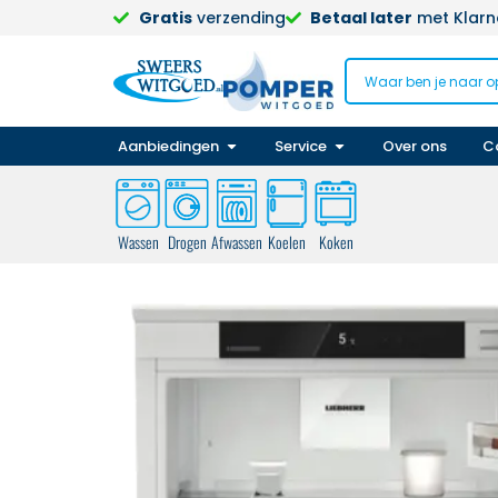
Gratis
verzending
Betaal later
met Klarna
Aanbiedingen
Service
Over ons
C
Wassen
Drogen
Afwassen
Koelen
Koken