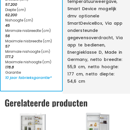
temperatuurweergave,
57.200
Smart Device mogelijk
Diepte (cm)
62.200
dmv optionele
Nishoogte (cm)
SmartDeviceBox, Via app
45
ondersteunde
Minimale nisbreedte (cm)
56
gegevensoverdracht, Via
Maximale nisbreedte (cm)
app te bedienen,
57
Minimale nishoogte (cm)
Energieklasse D, Made in
177.2
Germany, netto breedte:
Maximale nishoogte (cm)
55,9 cm, netto hoogte:
178.8
Garantie
177 cm, netto diepte:
10 jaar fabrieksgarantie*
54,6 cm
Gerelateerde producten