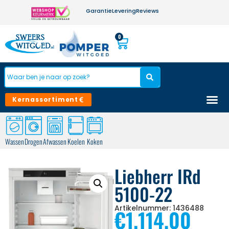
Garantie
Levering
Reviews
0
Kernassortiment
Wassen
Drogen
Afwassen
Koelen
Koken
Liebherr IRd
5100-22
Artikelnummer: 1436488
€
1.114,00