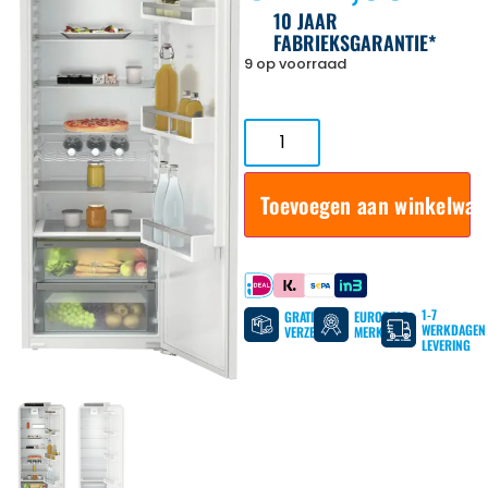
10 JAAR
FABRIEKSGARANTIE*
9 op voorraad
Toevoegen aan winkelwa
Betaal met
1-7
GRATIS
EUROPESE
WERKDAGEN
VERZENDING
MERKEN
LEVERING