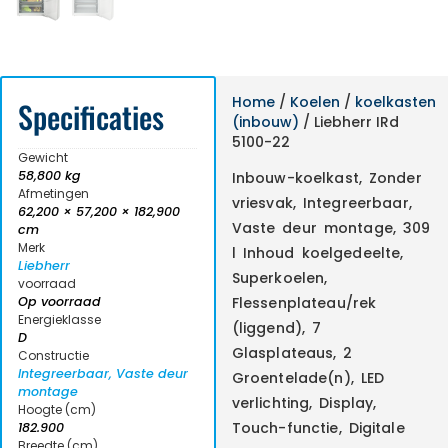
Home
/
Koelen
/
koelkasten
Specificaties
(inbouw)
/ Liebherr IRd
5100-22
Gewicht
58,800 kg
Inbouw-koelkast, Zonder
Afmetingen
vriesvak, Integreerbaar,
62,200 × 57,200 × 182,900
Vaste deur montage, 309
cm
Merk
l Inhoud koelgedeelte,
Liebherr
Superkoelen,
voorraad
Op voorraad
Flessenplateau/rek
Energieklasse
(liggend), 7
D
Glasplateaus, 2
Constructie
Integreerbaar, Vaste deur
Groentelade(n), LED
montage
verlichting, Display,
Hoogte (cm)
Touch-functie, Digitale
182.900
Breedte (cm)