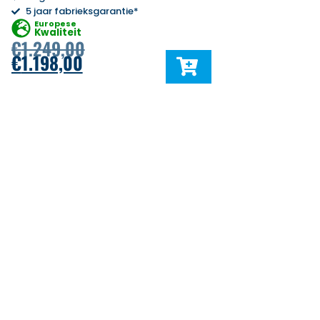
5 jaar fabrieksgarantie*
Europese
Kwaliteit
€
1.249,00
€
1.198,00