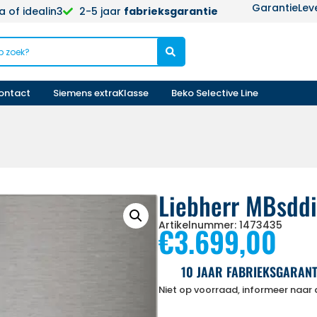
Garantie
Lev
 of idealin3
2-5 jaar
fabrieksgarantie
ontact
Siemens extraKlasse
Beko Selective Line
Liebherr MBsdd
Artikelnummer: 1473435
€
3.699,00
10 JAAR FABRIEKSGARANT
Niet op voorraad, informeer naar d