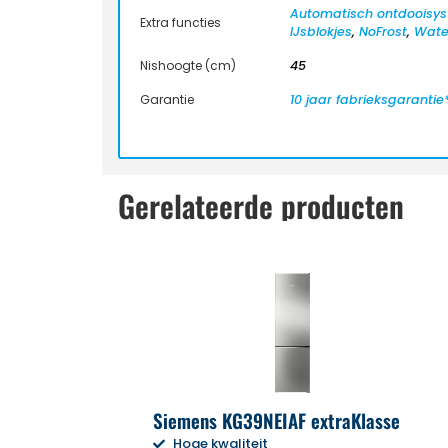
Automatisch ontdooisys
Extra functies
IJsblokjes
,
NoFrost
,
Wate
Nishoogte (cm)
45
Garantie
10 jaar fabrieksgarantie
Gerelateerde producten
Siemens KG39NEIAF extraKlasse
Hoge kwaliteit