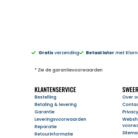
Gratis
verzending
Betaal later
met Klarna
* Zie de garantievoorwaarden
KLANTENSERVICE
SWEER
Bestelling
Over o
Betaling & levering
Conta
Garantie
Privac
Leveringsvoorwaarden
Websh
voorw
Reparatie
Sitem
Retourinformatie