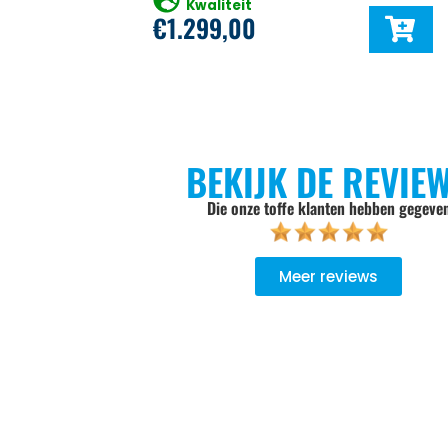
Kwaliteit
€
1.299,00
BEKIJK DE REVIE
Die onze toffe klanten hebben gegeve
Meer reviews
goed geadviseerd, niet opdringerig, de keuze wordt aan je zel
Er wordt goed werk geleverd, het oude product wordt meeg
ndelijk verwerkt.. Bij een volgende aankoop gaan we zeker wee
Zweers Witgoed.
Sylvia Pietersen