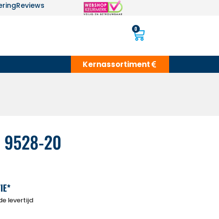
ering
Reviews
0
Kernassortiment
i 9528-20
IE*
e levertijd