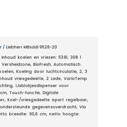
r
/ Liebherr MBsddi 9528-20
inhoud koelen en vriezen: 538l, 308 l
 Versheidzone, BioFresh, Automatisch
elen, Koeling door luchtcirculatie, 2, 3
 Inhoud vriesgedeelte, 2 Lade, VarioTemp
ichting, IJsblokjesdispenser voor
,1cm, Touch-functie, Digitale
r, Koel-/vriesgedeelte apart regelbaar,
 ondersteunde gegevensoverdracht, Via
etto breedte: 90,6 cm, netto hoogte: