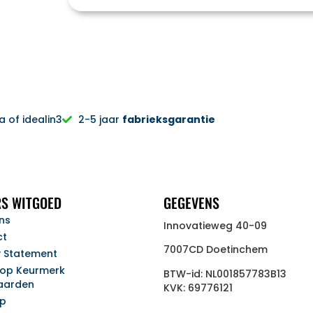
 of idealin3
2-5 jaar
fabrieksgarantie
S WITGOED
GEGEVENS
ns
Innovatieweg 40-09
ct
7007CD Doetinchem
y Statement
op Keurmerk
BTW-id: NL001857783B13
aarden
KVK: 69776121
ap