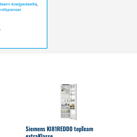
teem koelgedeelte
,
rdispenser
*
Siemens KI81REDD0 topTeam
extraKlasse