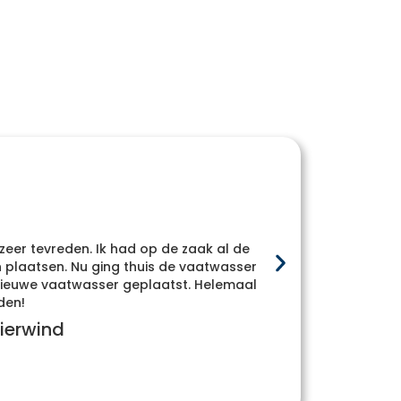
 zeer tevreden. Ik had op de zaak al de
Heel
plaatsen. Nu ging thuis de vaatwasser
whatsa
e nieuwe vaatwasser geplaatst. Helemaal
den!
ierwind