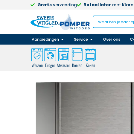
Gratis
verzending
Betaal later
met Klarna
Aanbiedingen
Service
Over ons
C
Wassen
Drogen
Afwassen
Koelen
Koken