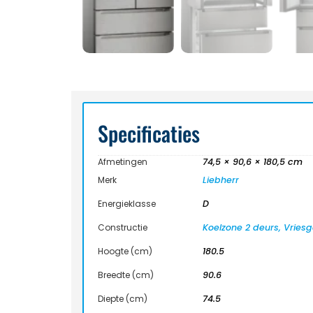
Specificaties
Afmetingen
74,5 × 90,6 × 180,5 cm
Merk
Liebherr
Energieklasse
D
Constructie
Koelzone 2 deurs, Vries
Hoogte (cm)
180.5
Breedte (cm)
90.6
Diepte (cm)
74.5