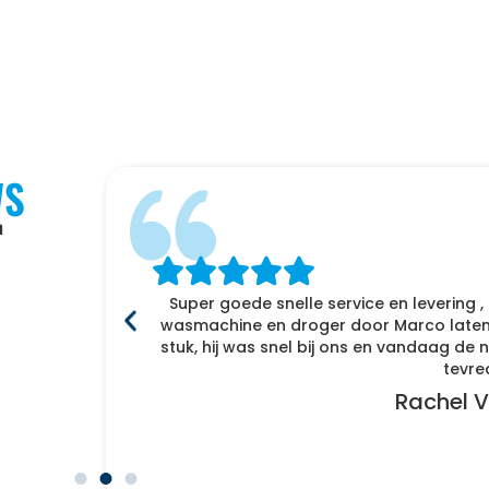
WS
n
Super goede snelle service en levering ,
f
wasmachine en droger door Marco laten 
enomen
stuk, hij was snel bij ons en vandaag d
r naar
tevre
Rachel V