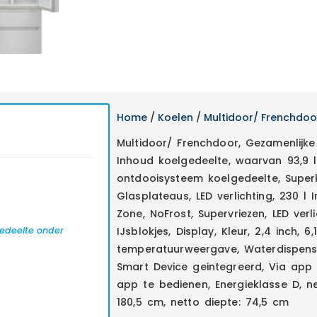
Home
/
Koelen
/
Multidoor/ Frenchdoo
Multidoor/ Frenchdoor, Gezamenlijke 
Inhoud koelgedeelte, waarvan 93,9 l
ontdooisysteem koelgedeelte, Superko
Glasplateaus, LED verlichting, 230 l
Zone, NoFrost, Supervriezen, LED verl
gedeelte onder
IJsblokjes, Display, Kleur, 2,4 inch, 6
temperatuurweergave, Waterdispense
Smart Device geintegreerd, Via app
app te bedienen, Energieklasse D, n
180,5 cm, netto diepte: 74,5 cm