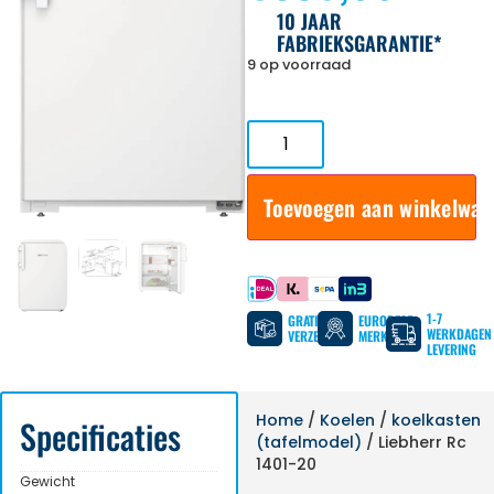
10 JAAR
FABRIEKSGARANTIE*
9 op voorraad
Toevoegen aan winkelwa
Betaal met
1-7
GRATIS
EUROPESE
WERKDAGEN
VERZENDING
MERKEN
LEVERING
Home
/
Koelen
/
koelkasten
Specificaties
(tafelmodel)
/ Liebherr Rc
1401-20
Gewicht