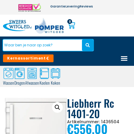
Garantie
Levering
Reviews
0
Kernassortiment
Wassen
Drogen
Afwassen
Koelen
Koken
Liebherr Rc
1401-20
Artikelnummer: 1436504
€
556,00