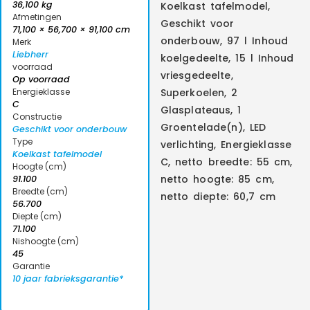
36,100 kg
Koelkast tafelmodel,
Afmetingen
Geschikt voor
71,100 × 56,700 × 91,100 cm
onderbouw, 97 l Inhoud
Merk
Liebherr
koelgedeelte, 15 l Inhoud
voorraad
vriesgedeelte,
Op voorraad
Energieklasse
Superkoelen, 2
C
Glasplateaus, 1
Constructie
Groentelade(n), LED
Geschikt voor onderbouw
Type
verlichting, Energieklasse
Koelkast tafelmodel
C, netto breedte: 55 cm,
Hoogte (cm)
netto hoogte: 85 cm,
91.100
Breedte (cm)
netto diepte: 60,7 cm
56.700
Diepte (cm)
71.100
Nishoogte (cm)
45
Garantie
10 jaar fabrieksgarantie*