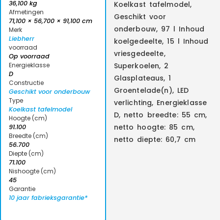
36,100 kg
Koelkast tafelmodel,
Afmetingen
Geschikt voor
71,100 × 56,700 × 91,100 cm
onderbouw, 97 l Inhoud
Merk
Liebherr
koelgedeelte, 15 l Inhoud
voorraad
vriesgedeelte,
Op voorraad
Energieklasse
Superkoelen, 2
D
Glasplateaus, 1
Constructie
Groentelade(n), LED
Geschikt voor onderbouw
Type
verlichting, Energieklasse
Koelkast tafelmodel
D, netto breedte: 55 cm,
Hoogte (cm)
netto hoogte: 85 cm,
91.100
Breedte (cm)
netto diepte: 60,7 cm
56.700
Diepte (cm)
71.100
Nishoogte (cm)
45
Garantie
10 jaar fabrieksgarantie*