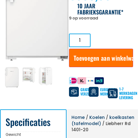
10 JAAR
FABRIEKSGARANTIE*
9 op voorraad
Toevoegen aan winkelwa
Betaal met
1-7
GRATIS
EUROPESE
WERKDAGEN
VERZENDING
MERKEN
LEVERING
Home
/
Koelen
/
koelkasten
Specificaties
(tafelmodel)
/ Liebherr Rd
1401-20
Gewicht