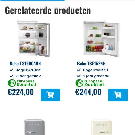
Gerelateerde producten
Beko TS190040N
Beko TSE1524N
Hoge kwaliteit
Hoge kwaliteit
2 jaar garantie
2 jaar garantie
Europese
Europese
Kwaliteit
Kwaliteit
€
224,00
€
244,00