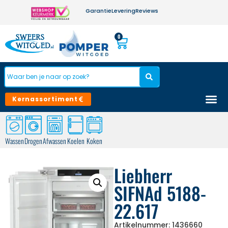
Garantie
Levering
Reviews
0
Kernassortiment
Wassen
Drogen
Afwassen
Koelen
Koken
Liebherr
SIFNAd 5188-
22.617
Artikelnummer: 1436660