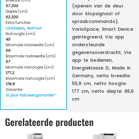
Breedte (cm)
(openen van de deur
57.200
Diepte (cm)
door klopsignaal of
62.200
spraakcommando),
Extra functies
IJsblokjes
,
NoFrost
VarioSpace, Smart Device
Nishoogte (cm)
geintegreerd, Via app
45
ondersteunde
Minimale nisbreedte (cm)
56
gegevensoverdracht, Via
Maximale nisbreedte (cm)
app te bedienen,
57
Minimale nishoogte (cm)
Energieklasse D, Made in
177.2
Germany, netto breedte:
Maximale nishoogte (cm)
55,9 cm, netto hoogte:
178.8
Garantie
177 cm, netto diepte: 86,6
10 jaar fabrieksgarantie*
cm
Gerelateerde producten