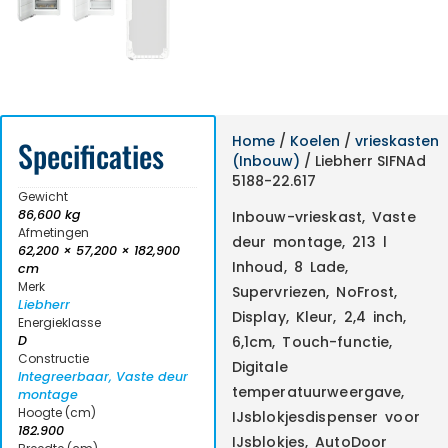
Home
/
Koelen
/
vrieskasten
Specificaties
(Inbouw)
/ Liebherr SIFNAd
5188-22.617
Gewicht
86,600 kg
Inbouw-vrieskast, Vaste
Afmetingen
deur montage, 213 l
62,200 × 57,200 × 182,900
Inhoud, 8 Lade,
cm
Merk
Supervriezen, NoFrost,
Liebherr
Display, Kleur, 2,4 inch,
Energieklasse
D
6,1cm, Touch-functie,
Constructie
Digitale
Integreerbaar, Vaste deur
temperatuurweergave,
montage
Hoogte (cm)
IJsblokjesdispenser voor
182.900
IJsblokjes, AutoDoor