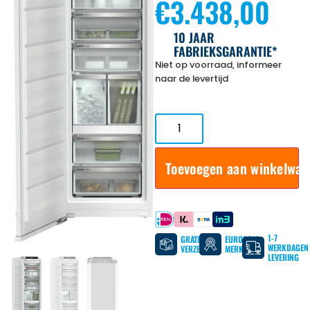
€
3.438,00
10 JAAR
FABRIEKSGARANTIE*
Niet op voorraad, informeer
naar de levertijd
Toevoegen aan winkelwa
Betaal met
1-7
GRATIS
EUROPESE
WERKDAGEN
VERZENDING
MERKEN
LEVERING