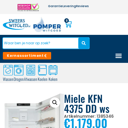
Garantie
Levering
Reviews
0
Kernassortiment
Wassen
Drogen
Afwassen
Koelen
Koken
Miele KFN
4375 DD ws
Artikelnummer: 1385346
€
1.179,00