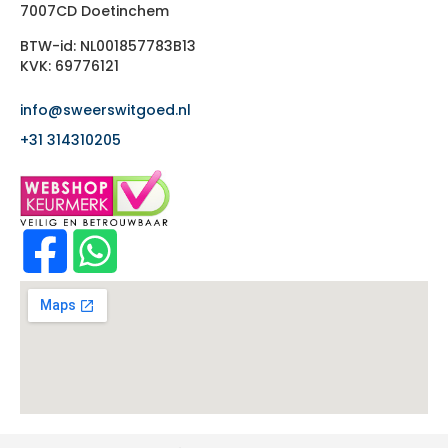
7007CD Doetinchem
BTW-id: NL001857783B13
KVK: 69776121
info@sweerswitgoed.nl
+31 314310205