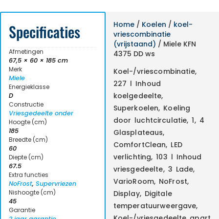
Home
/
Koelen
/
koel-
Specificaties
vriescombinatie
(vrijstaand)
/ Miele KFN
Afmetingen
4375 DD ws
67,5 × 60 × 185 cm
Merk
Koel-/vriescombinatie,
Miele
227 l Inhoud
Energieklasse
koelgedeelte,
D
Constructie
Superkoelen, Koeling
Vriesgedeelte onder
door luchtcirculatie, 1, 4
Hoogte (cm)
185
Glasplateaus,
Breedte (cm)
ComfortClean, LED
60
verlichting, 103 l Inhoud
Diepte (cm)
67.5
vriesgedeelte, 3 Lade,
Extra functies
VarioRoom, NoFrost,
NoFrost
,
Supervriezen
Nishoogte (cm)
Display, Digitale
45
temperatuurweergave,
Garantie
Koel-/vriesgedeelte apart
2 jaar garantie