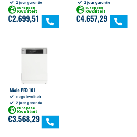
2 jaar garantie
2 jaar garantie
Europese
Europese
Kwaliteit
Kwaliteit
€
2.699,51
€
4.657,29
Miele PFD 101
Hoge kwaliteit
2 jaar garantie
Europese
Kwaliteit
€
3.568,29