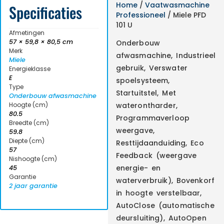
Home
/
Vaatwasmachine
Specificaties
Professioneel
/ Miele PFD
101 U
Afmetingen
57 × 59,8 × 80,5 cm
Onderbouw
Merk
afwasmachine, Industrieel
Miele
gebruik, Verswater
Energieklasse
E
spoelsysteem,
Type
Startuitstel, Met
Onderbouw afwasmachine
Hoogte (cm)
waterontharder,
80.5
Programmaverloop
Breedte (cm)
weergave,
59.8
Diepte (cm)
Resttijdaanduiding, Eco
57
Feedback (weergave
Nishoogte (cm)
energie- en
45
Garantie
waterverbruik), Bovenkorf
2 jaar garantie
in hoogte verstelbaar,
AutoClose (automatische
deursluiting), AutoOpen