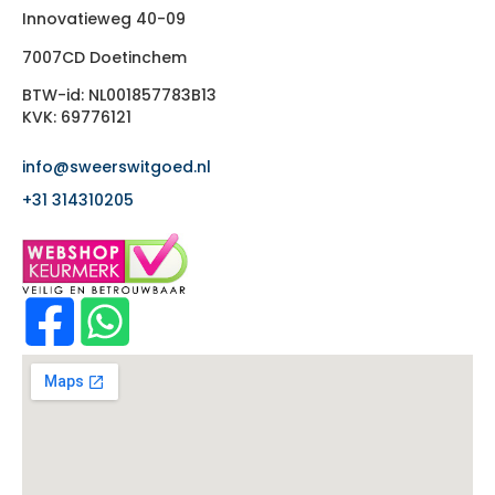
Innovatieweg 40-09
7007CD Doetinchem
BTW-id: NL001857783B13
KVK: 69776121
info@sweerswitgoed.nl
+31 314310205