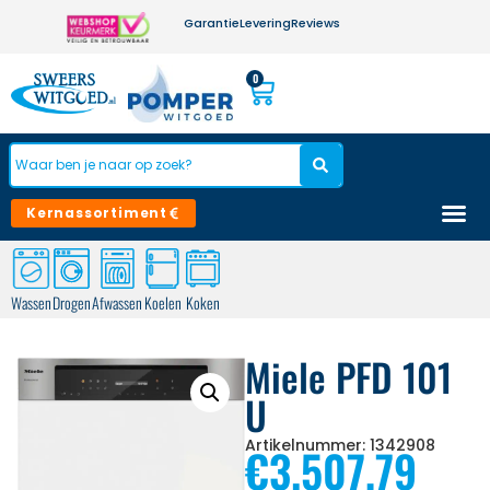
Garantie
Levering
Reviews
0
Kernassortiment
Wassen
Drogen
Afwassen
Koelen
Koken
Miele PFD 101
U
Artikelnummer: 1342908
€
3.507,79