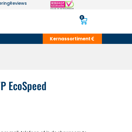
ering
Reviews
0
Kernassortiment
WP EcoSpeed