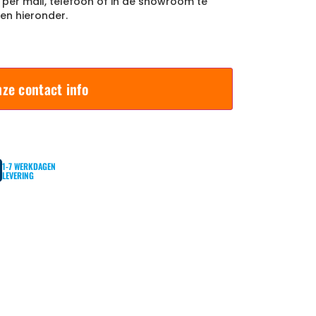
n per mail, telefoon of in de showroom te
en hieronder.
ze contact info
1-7 WERKDAGEN
LEVERING