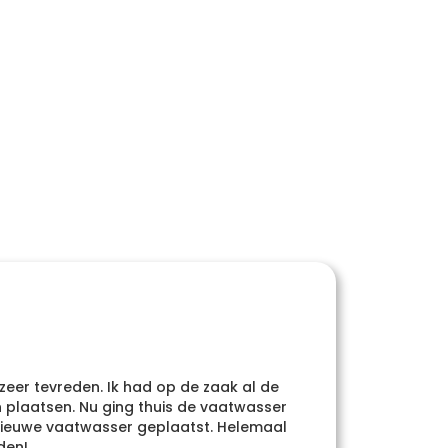
 zeer tevreden. Ik had op de zaak al de
Heel
plaatsen. Nu ging thuis de vaatwasser
whatsa
e nieuwe vaatwasser geplaatst. Helemaal
den!