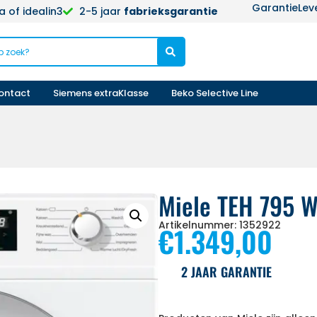
Garantie
Lev
 of idealin3
2-5 jaar
fabrieksgarantie
ontact
Siemens extraKlasse
Beko Selective Line
Miele TEH 795 
Artikelnummer: 1352922
€
1.349,00
2 JAAR GARANTIE