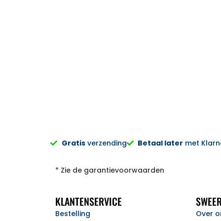
Sylvia Pietersen
Gratis
verzending
Betaal later
met Klarna
* Zie de garantievoorwaarden
KLANTENSERVICE
SWEER
Bestelling
Over o