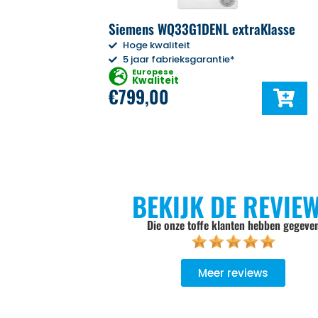
Siemens WQ33G1DENL extraKlasse
Hoge kwaliteit
5 jaar fabrieksgarantie*
Europese
Kwaliteit
€
799,00
BEKIJK DE REVIE
Die onze toffe klanten hebben gegeve
Meer reviews
goed geadviseerd, niet opdringerig, de keuze wordt aan je zel
Er wordt goed werk geleverd, het oude product wordt meeg
ndelijk verwerkt.. Bij een volgende aankoop gaan we zeker wee
Zweers Witgoed.