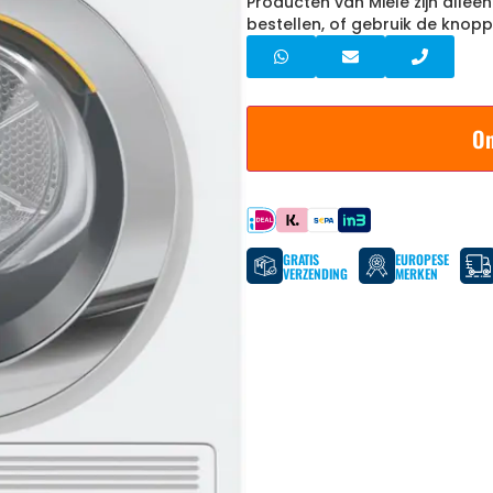
Producten van Miele zijn allee
bestellen, of gebruik de knopp
On
Betaal met
GRATIS
EUROPESE
VERZENDING
MERKEN