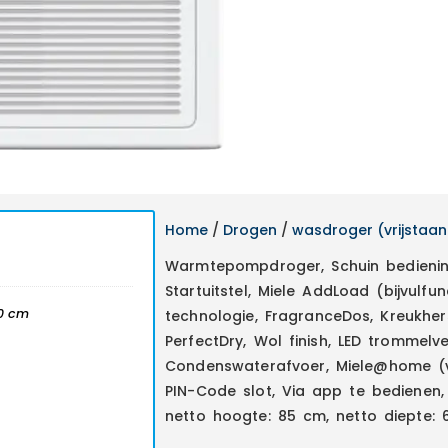
Home
/
Drogen
/
wasdroger (vrijstaa
Warmtepompdroger, Schuin bediening
Startuitstel, Miele AddLoad (bijvulfun
00 cm
technologie, FragranceDos, Kreukher
PerfectDry, Wol finish, LED trommelv
Condenswaterafvoer, Miele@home (v
PIN-Code slot, Via app te bedienen,
netto hoogte: 85 cm, netto diepte: 