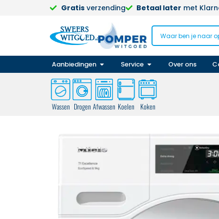
Gratis
verzending
Betaal later
met Klarna
Aanbiedingen
Service
Over ons
C
Wassen
Drogen
Afwassen
Koelen
Koken