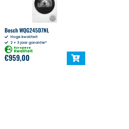
Bosch WQG245D7NL
Hoge kwaliteit
2 + 3 jaar garantie*
Europese
Kwaliteit
€
959,00