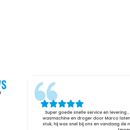
WS
n
f
Super goede snelle service en levering ,
enomen
wasmachine en droger door Marco laten 
r naar
stuk, hij was snel bij ons en vandaag d
tevre