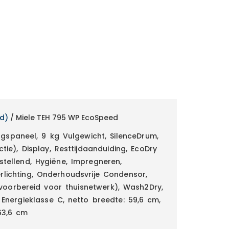
nd)
/ Miele TEH 795 WP EcoSpeed
spaneel, 9 kg Vulgewicht, SilenceDrum,
ctie), Display, Resttijdaanduiding, EcoDry
stellend, Hygiëne, Impregneren,
erlichting, Onderhoudsvrije Condensor,
oorbereid voor thuisnetwerk), Wash2Dry,
 Energieklasse C, netto breedte: 59,6 cm,
63,6 cm