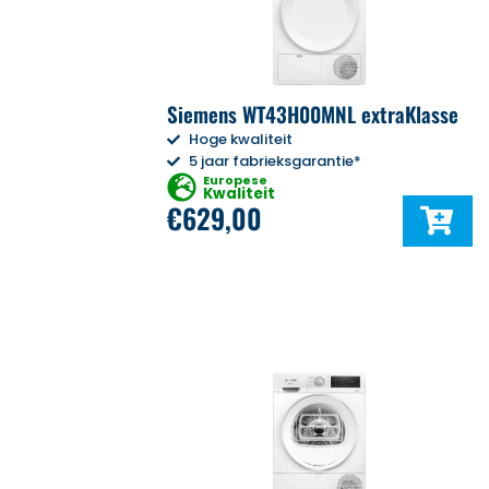
Siemens WT43H00MNL extraKlasse
Hoge kwaliteit
5 jaar fabrieksgarantie*
Europese
Kwaliteit
€
629,00