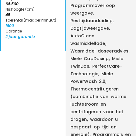
68.500
Programmaverloop
Nishoogte (cm)
weergave,
45
Toerental (max per minuut)
Resttijdaanduiding,
1600
Dagtijdweergave,
Garantie
AutoClean
2 jaar garantie
wasmiddellade,
Wasmiddel doseeradvies,
Miele CapDosing, Miele
TwinDos, PerfectCare-
Technologie, Miele
PowerWash 2.0,
Thermocentrifugeren
(combinatie van warme
luchtstroom en
centrifugeren voor het
drogen, waardoor u
bespaart op tijd en
energie), Programma’s en