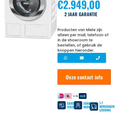
€
2.949,00
2 JAAR GARANTIE
Producten van Miele zijn
alleen per mail, telefoon of
in de showroom te
bestellen, of gebruik de
knoppen hieronder.
Onze contact info
Betaal met
1-7
GRATIS
EUROPESE
WERKDAGEN
VERZENDING
MERKEN
LEVERING