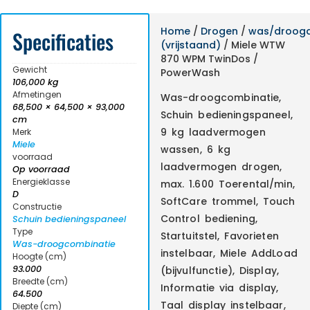
Home
/
Drogen
/
was/droog
Specificaties
(vrijstaand)
/ Miele WTW
870 WPM TwinDos /
Gewicht
PowerWash
106,000 kg
Afmetingen
Was-droogcombinatie,
68,500 × 64,500 × 93,000
Schuin bedieningspaneel,
cm
9 kg laadvermogen
Merk
Miele
wassen, 6 kg
voorraad
laadvermogen drogen,
Op voorraad
Energieklasse
max. 1.600 Toerental/min,
D
SoftCare trommel, Touch
Constructie
Control bediening,
Schuin bedieningspaneel
Type
Startuitstel, Favorieten
Was-droogcombinatie
instelbaar, Miele AddLoad
Hoogte (cm)
93.000
(bijvulfunctie), Display,
Breedte (cm)
Informatie via display,
64.500
Taal display instelbaar,
Diepte (cm)