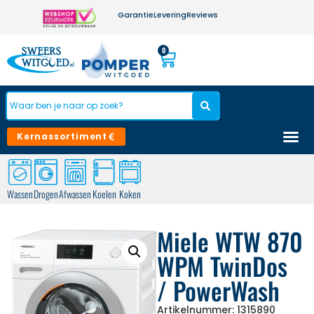
Garantie
Levering
Reviews
0
Kernassortiment
Wassen
Drogen
Afwassen
Koelen
Koken
Miele WTW 870
WPM TwinDos
/ PowerWash
Artikelnummer: 1315890