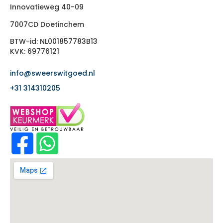
Innovatieweg 40-09
7007CD Doetinchem
BTW-id: NL001857783B13
KVK: 69776121
info@sweerswitgoed.nl
+31 314310205