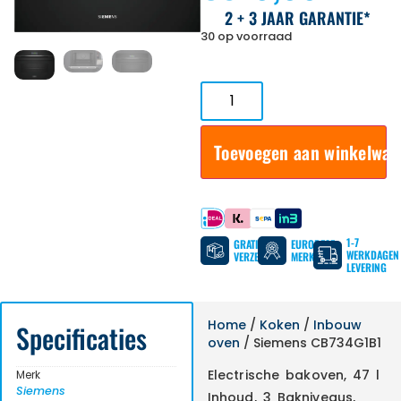
2 + 3 JAAR GARANTIE*
30 op voorraad
Toevoegen aan winkelwa
Betaal met
1-7
GRATIS
EUROPESE
WERKDAGEN
VERZENDING
MERKEN
LEVERING
Home
/
Koken
/
Inbouw
Specificaties
oven
/ Siemens CB734G1B1
Electrische bakoven, 47 l
Merk
Siemens
Inhoud, 3 Bakniveaus,