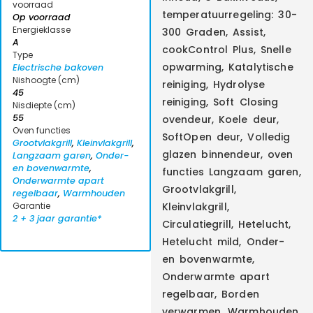
voorraad
temperatuurregeling: 30-
Op voorraad
Energieklasse
300 Graden, Assist,
A
cookControl Plus, Snelle
Type
opwarming, Katalytische
Electrische bakoven
Nishoogte (cm)
reiniging, Hydrolyse
45
reiniging, Soft Closing
Nisdiepte (cm)
55
ovendeur, Koele deur,
Oven functies
SoftOpen deur, Volledig
Grootvlakgrill
,
Kleinvlakgrill
,
glazen binnendeur, oven
Langzaam garen
,
Onder-
en bovenwarmte
,
functies Langzaam garen,
Onderwarmte apart
Grootvlakgrill,
regelbaar
,
Warmhouden
Garantie
Kleinvlakgrill,
2 + 3 jaar garantie*
Circulatiegrill, Hetelucht,
Hetelucht mild, Onder-
en bovenwarmte,
Onderwarmte apart
regelbaar, Borden
verwarmen, Warmhouden,