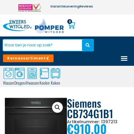
Garantie
Levering
Reviews
0
Kernassortiment
Wassen
Drogen
Afwassen
Koelen
Koken
Siemens
CB734G1B1
Artikelnummer: 1397213
€
910,00