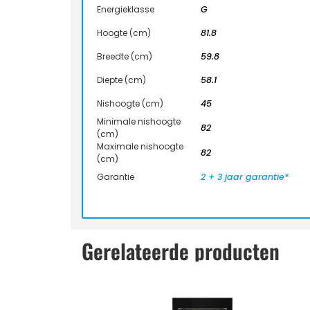
Energieklasse
G
Hoogte (cm)
81.8
Breedte (cm)
59.8
Diepte (cm)
58.1
Nishoogte (cm)
45
Minimale nishoogte
82
(cm)
Maximale nishoogte
82
(cm)
Garantie
2 + 3 jaar garantie*
Gerelateerde producten