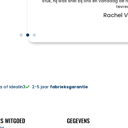
stuk, hij was snel bij ons en vandaag d
r naar
tevre
Rachel V
 of idealin3
2-5 jaar
fabrieksgarantie
S WITGOED
GEGEVENS
ns