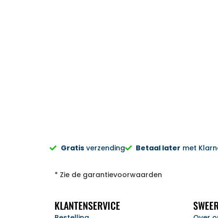
ndelijk verwerkt.. Bij een volgende aankoop gaan we zeker wee
Zweers Witgoed.
Sylvia Pietersen
Gratis
verzending
Betaal later
met Klarna
* Zie de garantievoorwaarden
KLANTENSERVICE
SWEER
Bestelling
Over o