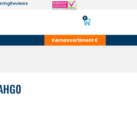
ering
Reviews
0
Kernassortiment
WAHG0