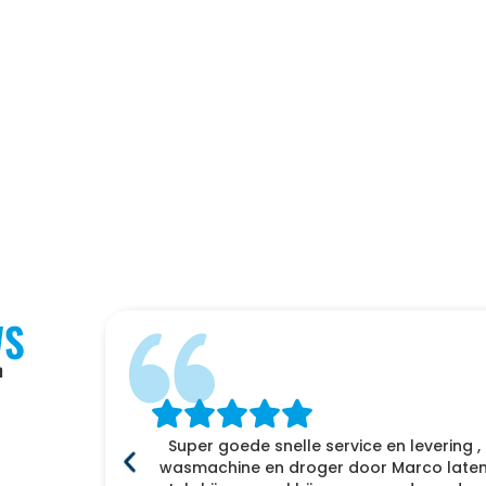
WS
n
Super goede snelle service en levering ,
f
wasmachine en droger door Marco laten 
enomen