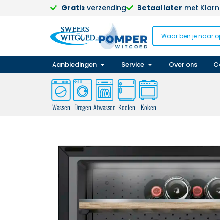
Gratis
verzending
Betaal later
met Klarna
Aanbiedingen
Service
Over ons
C
Wassen
Drogen
Afwassen
Koelen
Koken