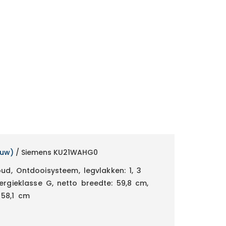
ouw)
/ Siemens KU21WAHG0
oud, Ontdooisysteem, legvlakken: 1, 3
ergieklasse G, netto breedte: 59,8 cm,
 58,1 cm