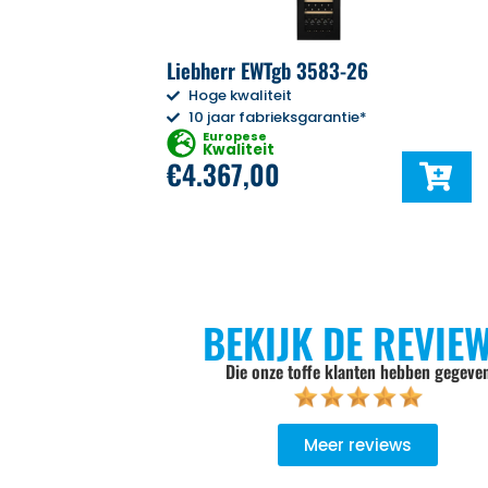
Liebherr EWTgb 3583-26
Hoge kwaliteit
10 jaar fabrieksgarantie*
Europese
Kwaliteit
€
4.367,00
BEKIJK DE REVIE
Die onze toffe klanten hebben gegeve
Meer reviews
goed geadviseerd, niet opdringerig, de keuze wordt aan je zel
Er wordt goed werk geleverd, het oude product wordt meeg