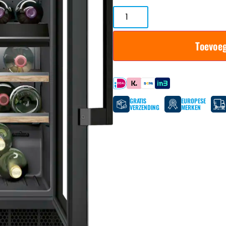
Toevoe
Betaal met
GRATIS
EUROPESE
VERZENDING
MERKEN