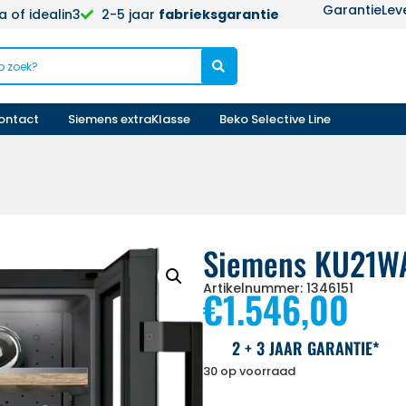
Garantie
Lev
 of idealin3
2-5 jaar
fabrieksgarantie
ontact
Siemens extraKlasse
Beko Selective Line
Siemens KU21
Artikelnummer: 1346151
€
1.546,00
2 + 3 JAAR GARANTIE*
30 op voorraad