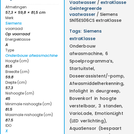
Vaatwasser
/
extraKlasse
Afmetingen
Geïntegreerde
57,3 × 59,8 × 81,5 cm
vaatwasser
/ Siemens
Merk
SN15ES06CS extraKlasse
Siemens
voorraad
Tags:
Siemens
Op voorraad
extraKlasse
Energieklasse
A
Onderbouw
Type
afwasmachine, 6
Onderbouw afwasmachine
Spoelprogramma’s,
Hoogte (cm)
81.5
Startuitstel,
Breedte (cm)
Doseerassistent/-pomp,
59.8
Diepte (cm)
Afwasmiddelherkenning,
57.3
Infolight in deurgreep,
Nishoogte (cm)
Bovenkorf in hoogte
45
Minimale nishoogte (cm)
verstelbaar, 3 standen,
81.5
VarioLade, EmotionLight
Maximale nishoogte (cm)
87.5
(LED verlichting),
IDO
AquaSensor (bespaart
X