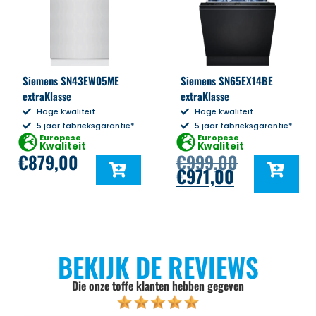
Siemens SN43EW05ME
Siemens SN65EX14BE
extraKlasse
extraKlasse
Hoge kwaliteit
Hoge kwaliteit
5 jaar fabrieksgarantie*
5 jaar fabrieksgarantie*
Europese
Europese
Kwaliteit
Kwaliteit
€
879,00
€
999,00
€
971,00
BEKIJK DE REVIEWS
Die onze toffe klanten hebben gegeven