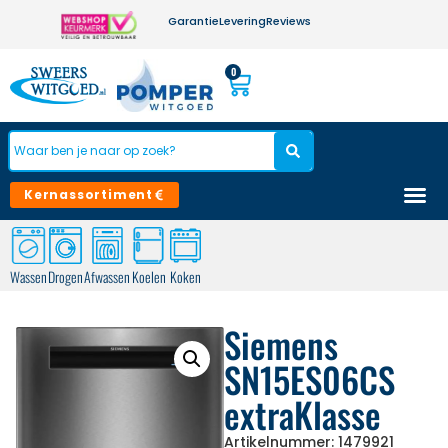
Garantie
Levering
Reviews
0
Kernassortiment
Wassen
Drogen
Afwassen
Koelen
Koken
Siemens
SN15ES06CS
extraKlasse
Artikelnummer: 1479921