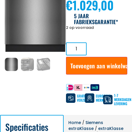
€
1.029,00
5 JAAR
FABRIEKSGARANTIE*
2 op voorraad
Toevoegen aan winkelwa
Betaal met
1-7
GRATIS
EUROPESE
WERKDAGEN
VERZENDING
MERKEN
LEVERING
Home
/
Siemens
Specificaties
extraKlasse
/
extraKlasse