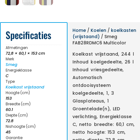
Home
/
Koelen
/
koelkasten
Specificaties
(vrijstaand)
/ Smeg
FAB28RDMC6 Multicolor
Afmetingen
72,8 × 60,1 × 153 cm
Koelkast vrijstaand, 244 l
Merk
Inhoud koelgedeelte, 26 l
Smeg
Inhoud vriesgedeelte,
Energieklasse
C
Automatisch
Type
ontdooisysteem
Koelkast vrijstaand
Hoogte (cm)
koelgedeelte, 1, 3
153
Glasplateaus, 1
Breedte (cm)
Groentelade(n), LED
60.1
Diepte (cm)
verlichting, Energieklasse
72.8
C, netto breedte: 60,1 cm,
Nishoogte (cm)
netto hoogte: 153 cm,
45
Garantie