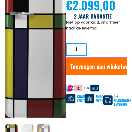
€
2.099,00
2 JAAR GARANTIE
Niet op voorraad, informeer
naar de levertijd
Toevoegen aan winkelwa
Betaal met
1-7
GRATIS
EUROPESE
WERKDAGEN
VERZENDING
MERKEN
LEVERING