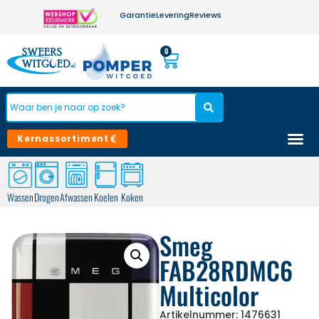
Garantie
Levering
Reviews
0
Kernassortiment
Wassen
Drogen
Afwassen
Koelen
Koken
Smeg
FAB28RDMC6
Multicolor
Artikelnummer: 1476631