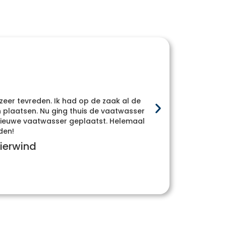
 zeer tevreden. Ik had op de zaak al de
Heel
plaatsen. Nu ging thuis de vaatwasser
whatsa
e nieuwe vaatwasser geplaatst. Helemaal
den!
ierwind