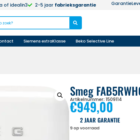
Garantie
Lev
 of idealin3
2-5 jaar
fabrieksgarantie
ontact
Siemens extraKlasse
Beko Selective Line
Smeg FAB5RWH
Artikelnummer: 1509114
€
949,00
2 JAAR GARANTIE
9 op voorraad