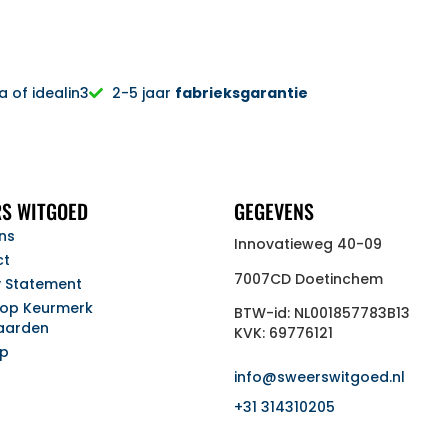
 of idealin3
2-5 jaar
fabrieksgarantie
S WITGOED
GEGEVENS
ns
Innovatieweg 40-09
ct
7007CD Doetinchem
y Statement
op Keurmerk
BTW-id: NL001857783B13
aarden
KVK: 69776121
ap
info@sweerswitgoed.nl
+31 314310205