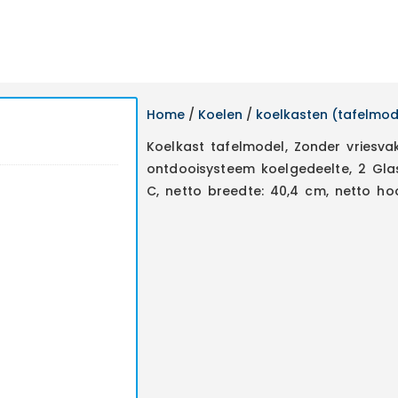
Home
/
Koelen
/
koelkasten (tafelmod
Koelkast tafelmodel, Zonder vriesva
ontdooisysteem koelgedeelte, 2 Glasp
C, netto breedte: 40,4 cm, netto ho