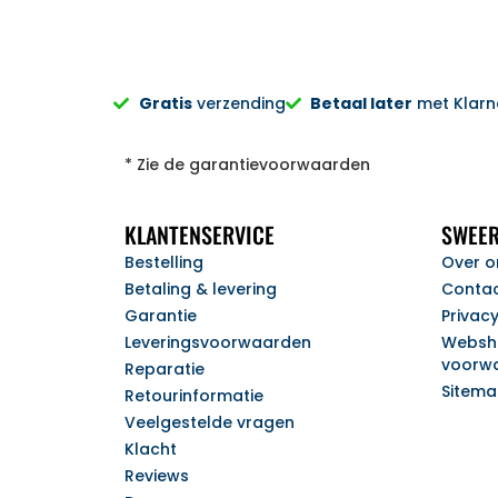
Gratis
verzending
Betaal later
met Klarna
* Zie de garantievoorwaarden
KLANTENSERVICE
SWEER
Bestelling
Over o
Betaling & levering
Conta
Garantie
Privac
Leveringsvoorwaarden
Websh
voorw
Reparatie
Sitem
Retourinformatie
Veelgestelde vragen
Klacht
Reviews