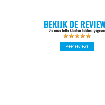
BEKIJK DE REVIE
Die onze toffe klanten hebben gegeve
Meer reviews
goed geadviseerd, niet opdringerig, de keuze wordt aan je zel
Er wordt goed werk geleverd, het oude product wordt meeg
ndelijk verwerkt.. Bij een volgende aankoop gaan we zeker wee
Zweers Witgoed.
Sylvia Pietersen