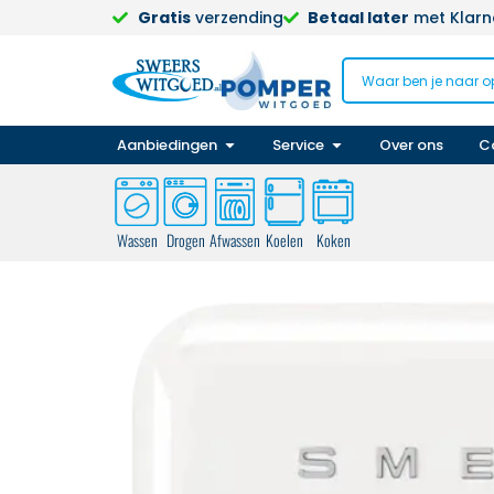
Gratis
verzending
Betaal later
met Klarna
Aanbiedingen
Service
Over ons
C
Wassen
Drogen
Afwassen
Koelen
Koken