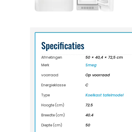
Specificaties
Afmetingen
50 × 40,4 × 72,5 cm
Merk
Smeg
voorraad
Op voorraad
Energieklasse
C
Type
Koelkast tafelmodel
Hoogte (cm)
72.5
Breedte (cm)
40.4
Diepte (cm)
50