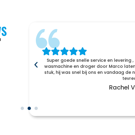
WS
n
Super goede snelle service en levering ,
f
wasmachine en droger door Marco laten 
enomen
stuk, hij was snel bij ons en vandaag d
r naar
tevre
Rachel V