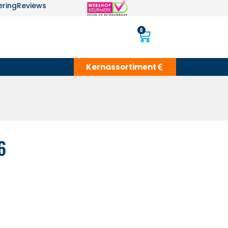
ering
Reviews
0
Kernassortiment
6