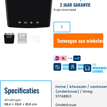
2 JAAR GARANTIE
9 op voorraad
Toevoegen aan winkelwa
Betaal met
1-7
GRATIS
EUROPESE
WERKDAGEN
VERZENDING
MERKEN
LEVERING
Home
/
Afwassen
/
vaatwas
Specificaties
(onderbouw)
/ Smeg
STFABBL3
Afmetingen
58,4 × 59,8 × 81,8 cm
Onderbouw