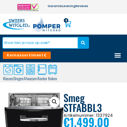
Garantie
Levering
Reviews
0
Kernassortiment
Wassen
Drogen
Afwassen
Koelen
Koken
Smeg
STFABBL3
Artikelnummer: 1337924
€
1.499,00