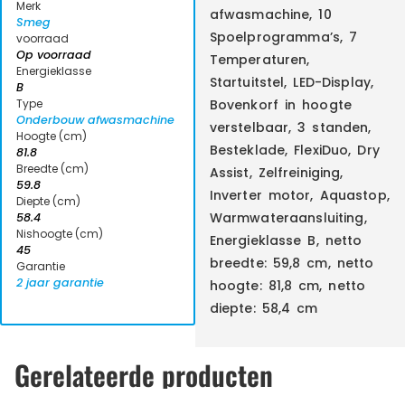
Merk
afwasmachine, 10
Smeg
Spoelprogramma’s, 7
voorraad
Op voorraad
Temperaturen,
Energieklasse
Startuitstel, LED-Display,
B
Type
Bovenkorf in hoogte
Onderbouw afwasmachine
verstelbaar, 3 standen,
Hoogte (cm)
Besteklade, FlexiDuo, Dry
81.8
Breedte (cm)
Assist, Zelfreiniging,
59.8
Inverter motor, Aquastop,
Diepte (cm)
Warmwateraansluiting,
58.4
Nishoogte (cm)
Energieklasse B, netto
45
breedte: 59,8 cm, netto
Garantie
2 jaar garantie
hoogte: 81,8 cm, netto
diepte: 58,4 cm
Gerelateerde producten