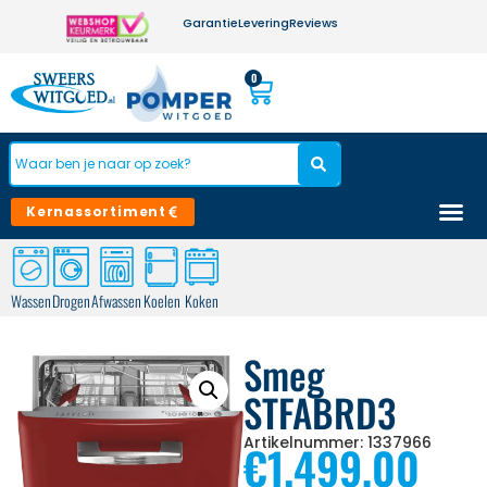
Garantie
Levering
Reviews
0
Kernassortiment
Wassen
Drogen
Afwassen
Koelen
Koken
Smeg
STFABRD3
Artikelnummer: 1337966
€
1.499,00