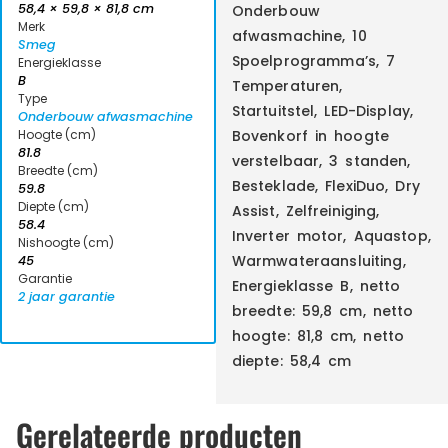
58,4 × 59,8 × 81,8 cm
Onderbouw
Merk
afwasmachine, 10
Smeg
Spoelprogramma’s, 7
Energieklasse
B
Temperaturen,
Type
Startuitstel, LED-Display,
Onderbouw afwasmachine
Hoogte (cm)
Bovenkorf in hoogte
81.8
verstelbaar, 3 standen,
Breedte (cm)
Besteklade, FlexiDuo, Dry
59.8
Diepte (cm)
Assist, Zelfreiniging,
58.4
Inverter motor, Aquastop,
Nishoogte (cm)
Warmwateraansluiting,
45
Garantie
Energieklasse B, netto
2 jaar garantie
breedte: 59,8 cm, netto
hoogte: 81,8 cm, netto
diepte: 58,4 cm
Gerelateerde producten