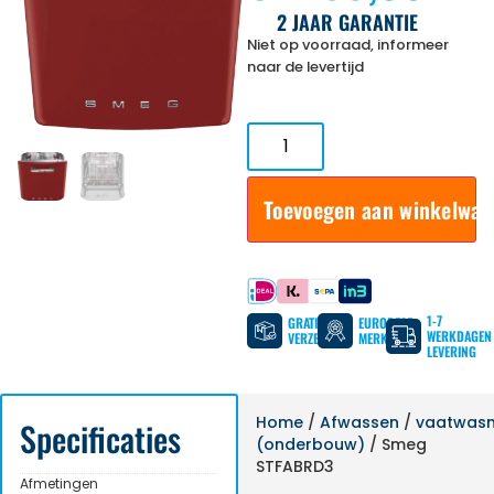
2 JAAR GARANTIE
Niet op voorraad, informeer
naar de levertijd
Toevoegen aan winkelwa
Betaal met
1-7
GRATIS
EUROPESE
WERKDAGEN
VERZENDING
MERKEN
LEVERING
Home
/
Afwassen
/
vaatwas
Specificaties
(onderbouw)
/ Smeg
STFABRD3
Afmetingen