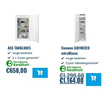
AEG TAB6L88ES
Siemens GI81NECE0
extraKlasse
Hoge kwaliteit
2 + 3 jaar garantie*
Hoge kwaliteit
Europese
5 jaar fabrieksgarantie*
Kwaliteit
Europese
€
658,00
Kwaliteit
€
1.299,00
€
1.164,00