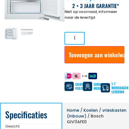
2 + 3 JAAR GARANTIE*
Niet op voorraad, informeer
naar de levertijd
Toevoegen aan winkelwa
Betaal met
1-7
GRATIS
EUROPESE
WERKDAGEN
VERZENDING
MERKEN
LEVERING
Home
/
Koelen
/
vrieskasten
Specificaties
(Inbouw)
/ Bosch
GIV11AFE0
Gewicht