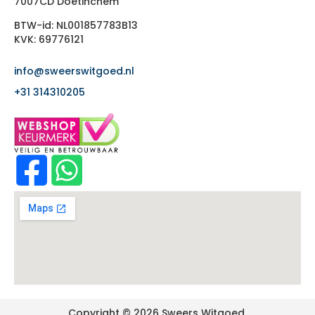
7007CD Doetinchem
BTW-id: NL001857783B13
KVK: 69776121
info@sweerswitgoed.nl
+31 314310205
Copyright © 2026 Sweers Witgoed.