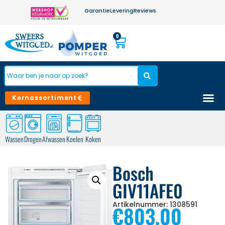
Garantie
Levering
Reviews
0
Kernassortiment
Wassen
Drogen
Afwassen
Koelen
Koken
Bosch
GIV11AFE0
Artikelnummer: 1308591
€
803,00