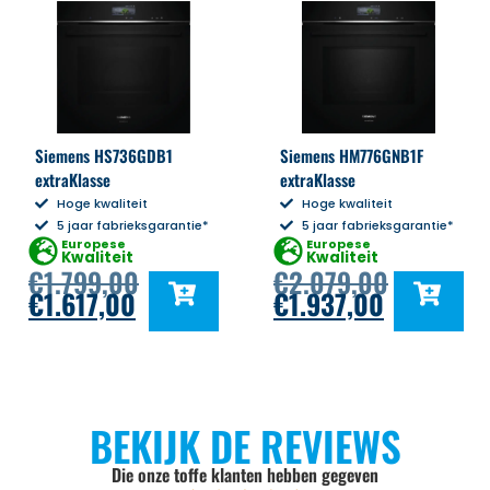
Siemens HS736GDB1
Siemens HM776GNB1F
extraKlasse
extraKlasse
Hoge kwaliteit
Hoge kwaliteit
5 jaar fabrieksgarantie*
5 jaar fabrieksgarantie*
Europese
Europese
Kwaliteit
Kwaliteit
€
1.799,00
€
2.079,00
€
1.617,00
€
1.937,00
BEKIJK DE REVIEWS
Die onze toffe klanten hebben gegeven