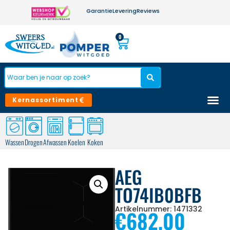
Garantie
Levering
Reviews
0
Kernassortiment
Wassen
Drogen
Afwassen
Koelen
Koken
AEG
TO74IB0BFB
Artikelnummer: 1471332
€
682,00