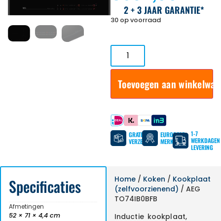
2 + 3 JAAR GARANTIE*
30 op voorraad
Toevoegen aan winkelwa
Betaal met
1-7
GRATIS
EUROPESE
WERKDAGEN
VERZENDING
MERKEN
LEVERING
Home
/
Koken
/
Kookplaat
Specificaties
(zelfvoorzienend)
/ AEG
TO74IB0BFB
Afmetingen
52 × 71 × 4,4 cm
Inductie kookplaat,