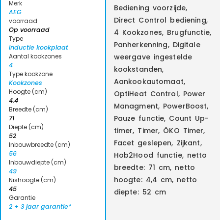
Merk
Bediening voorzijde,
AEG
Direct Control bediening,
voorraad
Op voorraad
4 Kookzones, Brugfunctie,
Type
Panherkenning, Digitale
Inductie kookplaat
Aantal kookzones
weergave ingestelde
4
kookstanden,
Type kookzone
Aankookautomaat,
Kookzones
Hoogte (cm)
OptiHeat Control, Power
4.4
Managment, PowerBoost,
Breedte (cm)
Pauze functie, Count Up-
71
Diepte (cm)
timer, Timer, ÖKO Timer,
52
Facet geslepen, Zijkant,
Inbouwbreedte (cm)
56
Hob2Hood functie, netto
Inbouwdiepte (cm)
breedte: 71 cm, netto
49
hoogte: 4,4 cm, netto
Nishoogte (cm)
45
diepte: 52 cm
Garantie
2 + 3 jaar garantie*