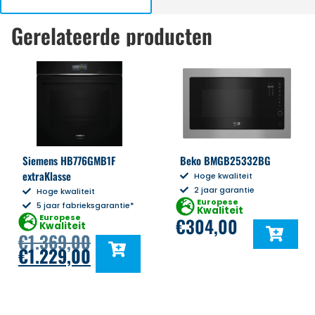
Gerelateerde producten
Siemens HB776GMB1F
Beko BMGB25332BG
extraKlasse
Hoge kwaliteit
2 jaar garantie
Hoge kwaliteit
Europese
5 jaar fabrieksgarantie*
Kwaliteit
Europese
€
304,00
Kwaliteit
€
1.369,00
€
1.229,00