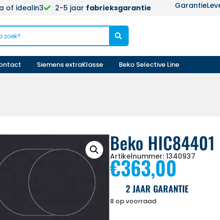
Garantie
Lev
 of idealin3
2-5 jaar
fabrieksgarantie
ontact
Siemens extraKlasse
Beko Selective Line
Beko HIC84401
Artikelnummer: 1340937
€
363,00
2 JAAR GARANTIE
8 op voorraad