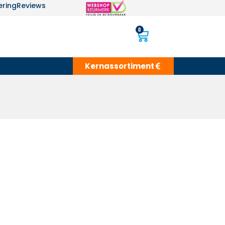
ering
Reviews
0
Kernassortiment