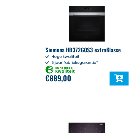
Siemens HB372G0S3 extraKlasse
Hoge kwaliteit
5 jaar fabrieksgarantie*
Europese
Kwaliteit
€
889,00