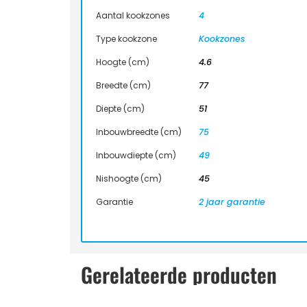
Aantal kookzones
4
Type kookzone
Kookzones
Hoogte (cm)
4.6
Breedte (cm)
77
Diepte (cm)
51
Inbouwbreedte (cm)
75
Inbouwdiepte (cm)
49
Nishoogte (cm)
45
Garantie
2 jaar garantie
Gerelateerde producten