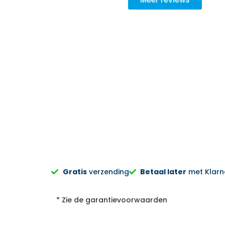
goed geadviseerd, niet opdringerig, de keuze wordt aan je zel
Er wordt goed werk geleverd, het oude product wordt meeg
ndelijk verwerkt.. Bij een volgende aankoop gaan we zeker wee
Zweers Witgoed.
Sylvia Pietersen
Gratis
verzending
Betaal later
met Klarna
* Zie de garantievoorwaarden