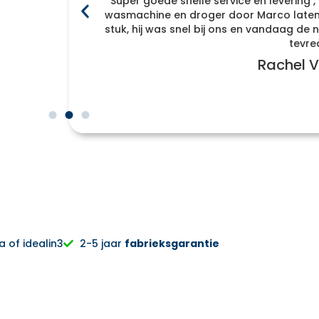
Super goede snelle service en levering ,
f
wasmachine en droger door Marco laten 
enomen
stuk, hij was snel bij ons en vandaag d
r naar
tevre
Rachel V
 of idealin3
2-5 jaar
fabrieksgarantie