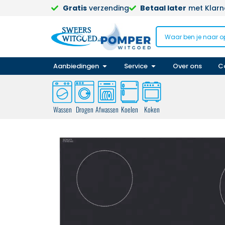
Gratis
verzending
Betaal later
met Klarna
Aanbiedingen
Service
Over ons
C
Wassen
Drogen
Afwassen
Koelen
Koken