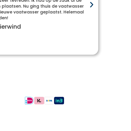
 zeer tevreden. Ik had op de zaak al de
Heel
plaatsen. Nu ging thuis de vaatwasser
whatsa
e nieuwe vaatwasser geplaatst. Helemaal
den!
ierwind