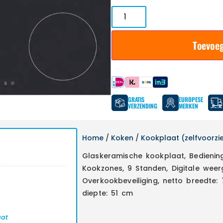
Toevoe
Betaal met
GRATIS
EUROPESE
VERZENDING
MERKEN
Home
/
Koken
/
Kookplaat (zelfvoorzi
Glaskeramische kookplaat, Bediening
Kookzones, 9 Standen, Digitale weer
Overkookbeveiliging, netto breedte:
diepte: 51 cm
aat