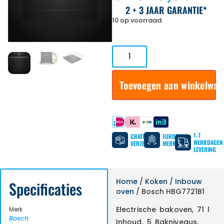
2 + 3 JAAR GARANTIE*
10 op voorraad
Toevoegen aan winkelwa
Betaal met
1-7
GRATIS
EUROPESE
WERKDAGEN
VERZENDING
MERKEN
LEVERING
Home
/
Koken
/
Inbouw
Specificaties
oven
/ Bosch HBG7721B1
Electrische bakoven, 71 l
Merk
Bosch
Inhoud, 5 Bakniveaus,