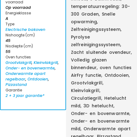
voorraad
temperatuurregeling: 30-
Op voorraad
Energieklasse
300 Graden, Snelle
A
opwarming,
Type
Zelfreinigingssysteem,
Electrische bakoven
Nishoogte (cm)
Pyrolyse
45
zelfreinigingssysteem,
Nisdiepte (cm)
55
Zacht sluitende ovendeur,
Oven functies
Volledig glazen
Grootvlakgrill
,
Kleinvlakgrill
,
binnendeur, oven functies
Onder- en bovenwarmte
,
Onderwarmte apart
AirFry functie, Ontdooien,
regelbaar
,
Ontdooien
,
Grootvlakgrill,
Pizzastand
Garantie
Kleinvlakgrill,
2 + 3 jaar garantie*
Circulatiegrill, Hetelucht
mild, 3D hetelucht,
Onder- en bovenwarmte,
Onder- en bovenwarmte
mild, Onderwarmte apart
regelbaar, Pizzastand,