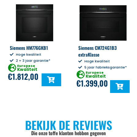
Siemens HM776GKB1
Siemens CM724G1B3
extraKlasse
Hoge kwaliteit
2 + 3 jaar garantie*
Hoge kwaliteit
Europese
5 jaar fabrieksgarantie*
Kwaliteit
Europese
€
1.812,00
Kwaliteit
€
1.399,00
BEKIJK DE REVIEWS
Die onze toffe klanten hebben gegeven