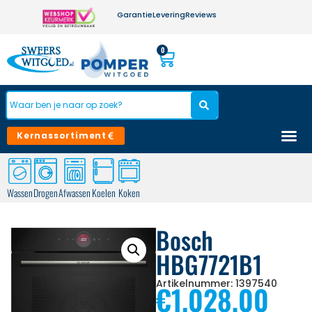
Garantie
Levering
Reviews
0
Kernassortiment
Wassen
Drogen
Afwassen
Koelen
Koken
Bosch
HBG7721B1
Artikelnummer: 1397540
€
1.028,00