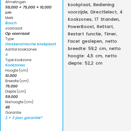
Afmetingen
kookplaat, Bediening
59,000 × 75,000 × 10,000
voorzijde, DirectSelect, 4
cm
Merk
Kookzones, 17 Standen,
Bosch
PowerBoost, ReStart,
voorraad
Op voorraad
Restart functie, Timer,
Type
Facet geslepen, netto
Glaskeramische kookplaat
breedte: 59,2 cm, netto
Aantal kookzones
4
hoogte: 4,5 cm, netto
Type kookzone
diepte: 52,2 cm
Kookzones
Hoogte (cm)
10.000
Breedte (cm)
75.000
Diepte (cm)
59.000
Nishoogte (cm)
45
Garantie
2 + 3 jaar garantie*