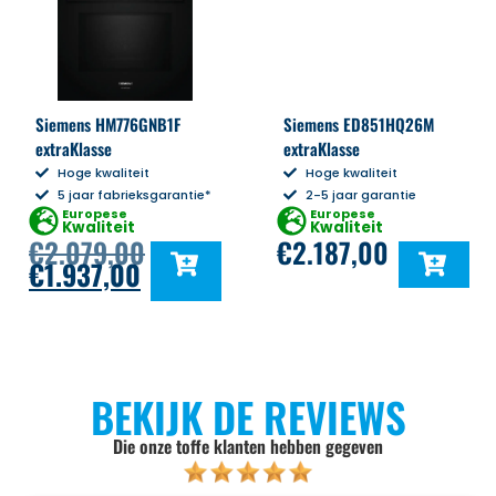
Siemens HM776GNB1F
Siemens ED851HQ26M
extraKlasse
extraKlasse
Hoge kwaliteit
Hoge kwaliteit
5 jaar fabrieksgarantie*
2-5 jaar garantie
Europese
Europese
Kwaliteit
Kwaliteit
€
2.079,00
€
2.187,00
€
1.937,00
BEKIJK DE REVIEWS
Die onze toffe klanten hebben gegeven