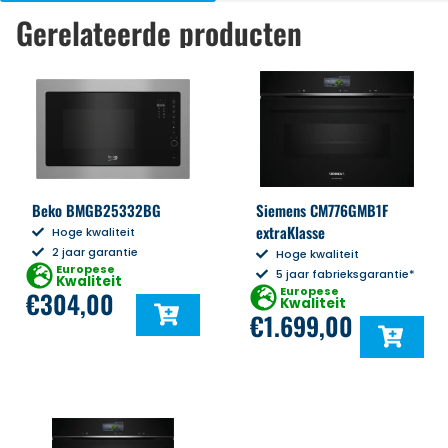
Gerelateerde producten
Beko BMGB25332BG
Siemens CM776GMB1F
extraKlasse
Hoge kwaliteit
2 jaar garantie
Hoge kwaliteit
Europese
5 jaar fabrieksgarantie*
Kwaliteit
Europese
€
304,00
Kwaliteit
€
1.699,00