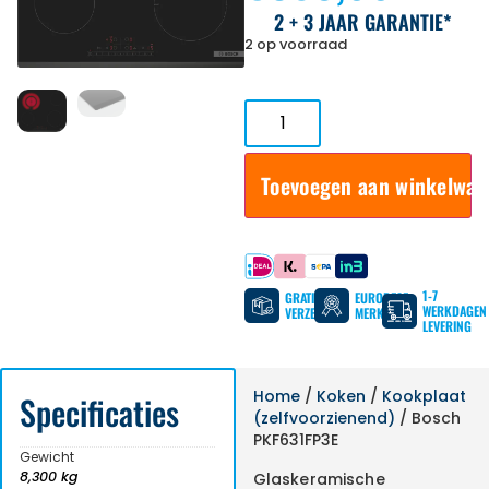
2 + 3 JAAR GARANTIE*
2 op voorraad
Toevoegen aan winkelwa
Betaal met
1-7
GRATIS
EUROPESE
WERKDAGEN
VERZENDING
MERKEN
LEVERING
Home
/
Koken
/
Kookplaat
Specificaties
(zelfvoorzienend)
/ Bosch
PKF631FP3E
Gewicht
8,300 kg
Glaskeramische