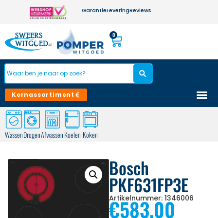
Garantie
Levering
Reviews
0
Kernassortiment
Wassen
Drogen
Afwassen
Koelen
Koken
Bosch
PKF631FP3E
Artikelnummer: 1346006
€
583,00