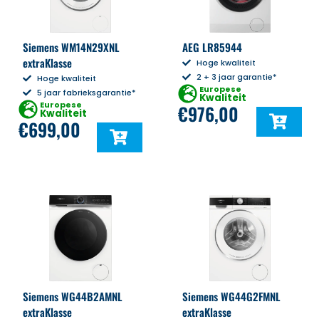
Siemens WM14N29XNL
AEG LR85944
extraKlasse
Hoge kwaliteit
2 + 3 jaar garantie*
Hoge kwaliteit
Europese
5 jaar fabrieksgarantie*
Kwaliteit
Europese
€
976,00
Kwaliteit
€
699,00
Siemens WG44B2AMNL
Siemens WG44G2FMNL
extraKlasse
extraKlasse