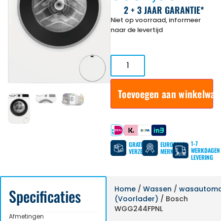
2 + 3 JAAR GARANTIE*
Niet op voorraad, informeer
naar de levertijd
Toevoegen aan winkelwa
Betaal met
1-7
GRATIS
EUROPESE
WERKDAGEN
VERZENDING
MERKEN
LEVERING
Home
/
Wassen
/
wasautom
Specificaties
(Voorlader)
/ Bosch
WGG244FPNL
Afmetingen