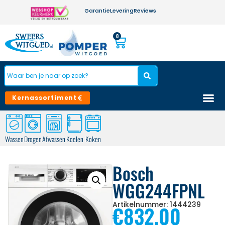
Garantie
Levering
Reviews
0
Kernassortiment
Wassen
Drogen
Afwassen
Koelen
Koken
Bosch
WGG244FPNL
Artikelnummer: 1444239
€
832,00