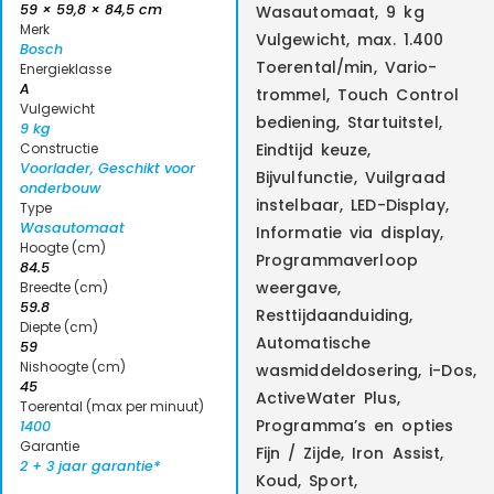
59 × 59,8 × 84,5 cm
Wasautomaat, 9 kg
Merk
Vulgewicht, max. 1.400
Bosch
Toerental/min, Vario-
Energieklasse
A
trommel, Touch Control
Vulgewicht
bediening, Startuitstel,
9 kg
Constructie
Eindtijd keuze,
Voorlader, Geschikt voor
Bijvulfunctie, Vuilgraad
onderbouw
instelbaar, LED-Display,
Type
Wasautomaat
Informatie via display,
Hoogte (cm)
Programmaverloop
84.5
weergave,
Breedte (cm)
59.8
Resttijdaanduiding,
Diepte (cm)
Automatische
59
Nishoogte (cm)
wasmiddeldosering, i-Dos,
45
ActiveWater Plus,
Toerental (max per minuut)
Programma’s en opties
1400
Garantie
Fijn / Zijde, Iron Assist,
2 + 3 jaar garantie*
Koud, Sport,