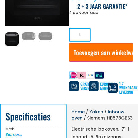
2 + 3 JAAR GARANTIE*
4 op voorraad
Toevoegen aan winkelwa
Betaal met
1-7
GRATIS
EUROPESE
WERKDAGEN
VERZENDING
MERKEN
LEVERING
Home
/
Koken
/
Inbouw
Specificaties
oven
/ Siemens HB578GBS3
Electrische bakoven, 71 l
Merk
Siemens
Inhoud, 5 Bakniveaus,