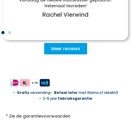
vandaag de nieuwe vaatwasser geplaatst.
Helemaal tevreden!
Rachel Vierwind
Meer reviews
Gratis
verzending
Betaal later
met Klarna of idealin3
2-5 jaar
fabrieksgarantie
* Zie de garantievoorwaarden