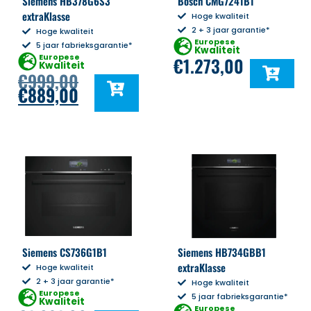
Siemens HB378G6S3
Bosch CMG7241B1
extraKlasse
Hoge kwaliteit
2 + 3 jaar garantie*
Hoge kwaliteit
Europese
5 jaar fabrieksgarantie*
Kwaliteit
Europese
€
1.273,00
Kwaliteit
€
999,00
€
889,00
Siemens CS736G1B1
Siemens HB734GBB1
extraKlasse
Hoge kwaliteit
2 + 3 jaar garantie*
Hoge kwaliteit
Europese
5 jaar fabrieksgarantie*
Kwaliteit
Europese