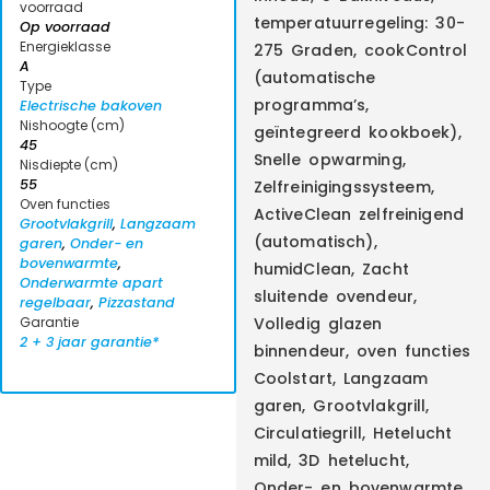
voorraad
temperatuurregeling: 30-
Op voorraad
Energieklasse
275 Graden, cookControl
A
(automatische
Type
programma’s,
Electrische bakoven
Nishoogte (cm)
geïntegreerd kookboek),
45
Snelle opwarming,
Nisdiepte (cm)
55
Zelfreinigingssysteem,
Oven functies
ActiveClean zelfreinigend
Grootvlakgrill
,
Langzaam
(automatisch),
garen
,
Onder- en
bovenwarmte
,
humidClean, Zacht
Onderwarmte apart
sluitende ovendeur,
regelbaar
,
Pizzastand
Garantie
Volledig glazen
2 + 3 jaar garantie*
binnendeur, oven functies
Coolstart, Langzaam
garen, Grootvlakgrill,
Circulatiegrill, Hetelucht
mild, 3D hetelucht,
Onder- en bovenwarmte,