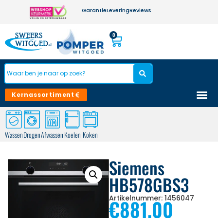
Garantie
Levering
Reviews
0
Kernassortiment
Wassen
Drogen
Afwassen
Koelen
Koken
Siemens
HB578GBS3
Artikelnummer: 1456047
€
881,00