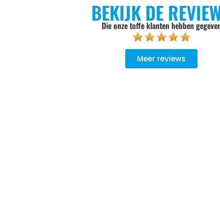
BEKIJK DE REVIE
Die onze toffe klanten hebben gegeve
Meer reviews
goed geadviseerd, niet opdringerig, de keuze wordt aan je zel
Er wordt goed werk geleverd, het oude product wordt meeg
ndelijk verwerkt.. Bij een volgende aankoop gaan we zeker wee
Zweers Witgoed.
Sylvia Pietersen