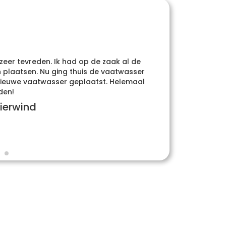
 zeer tevreden. Ik had op de zaak al de
Heel
plaatsen. Nu ging thuis de vaatwasser
whatsa
e nieuwe vaatwasser geplaatst. Helemaal
den!
ierwind