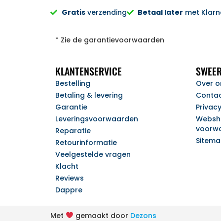
Gratis
verzending
Betaal later
met Klarna
* Zie de garantievoorwaarden
KLANTENSERVICE
SWEER
Bestelling
Over o
Betaling & levering
Conta
Garantie
Privac
Leveringsvoorwaarden
Websh
voorw
Reparatie
Sitem
Retourinformatie
Veelgestelde vragen
Klacht
Reviews
Dappre
Met
gemaakt door
Dezons