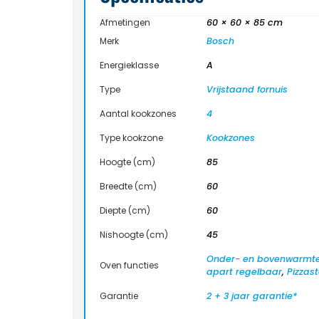
Afmetingen
60 × 60 × 85 cm
Merk
Bosch
Energieklasse
A
Type
Vrijstaand fornuis
Aantal kookzones
4
Type kookzone
Kookzones
Hoogte (cm)
85
Breedte (cm)
60
Diepte (cm)
60
Nishoogte (cm)
45
Onder- en bovenwarmt
Oven functies
apart regelbaar
,
Pizzas
Garantie
2 + 3 jaar garantie*