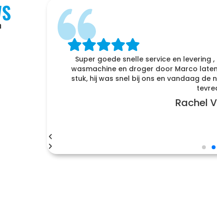
WS
n
f
Super goede snelle service en levering ,
enomen
wasmachine en droger door Marco laten 
r naar
stuk, hij was snel bij ons en vandaag d
tevre
Rachel V