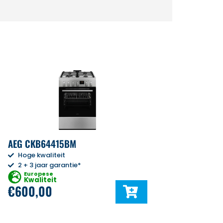
AEG CKB64415BM
Hoge kwaliteit
2 + 3 jaar garantie*
Europese
Kwaliteit
€
600,00