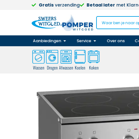
Gratis
verzending
Betaal later
met Klarna
Aanbiedingen
Service
Over ons
C
Wassen
Drogen
Afwassen
Koelen
Koken