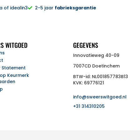
 of idealin3
2-5 jaar
fabrieksgarantie
S WITGOED
GEGEVENS
ns
Innovatieweg 40-09
ct
7007CD Doetinchem
y Statement
op Keurmerk
BTW-id: NL001857783B13
aarden
KVK: 69776121
ap
info@sweerswitgoed.nl
+31 314310205