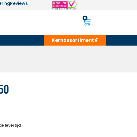
ering
Reviews
0
Kernassortiment
50
e levertijd