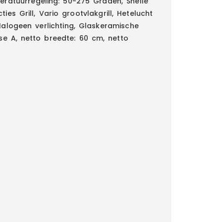
peratuurregeling: 50-275 Graden, Snelle
es Grill, Vario grootvlakgrill, Hetelucht
 Halogeen verlichting, Glaskeramische
se A, netto breedte: 60 cm, netto