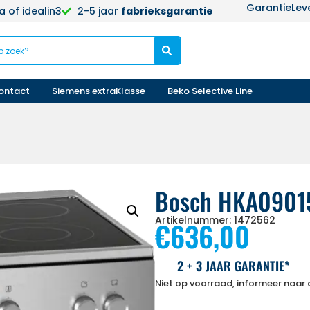
Garantie
Lev
 of idealin3
2-5 jaar
fabrieksgarantie
ontact
Siemens extraKlasse
Beko Selective Line
Bosch HKA0901
Artikelnummer: 1472562
€
636,00
2 + 3 JAAR GARANTIE*
Niet op voorraad, informeer naar d