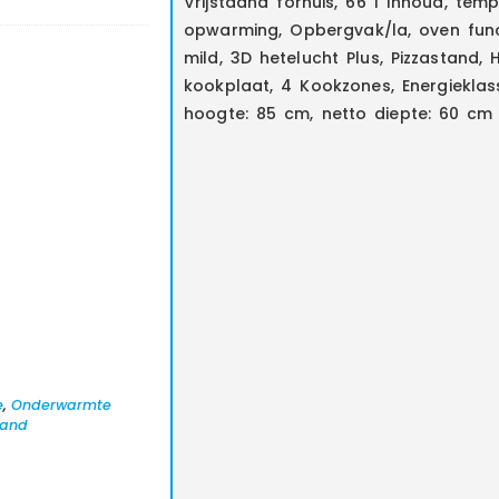
Vrijstaand fornuis, 66 l Inhoud, tem
opwarming, Opbergvak/la, oven functi
mild, 3D hetelucht Plus, Pizzastand,
kookplaat, 4 Kookzones, Energieklas
hoogte: 85 cm, netto diepte: 60 cm
e
,
Onderwarmte
tand