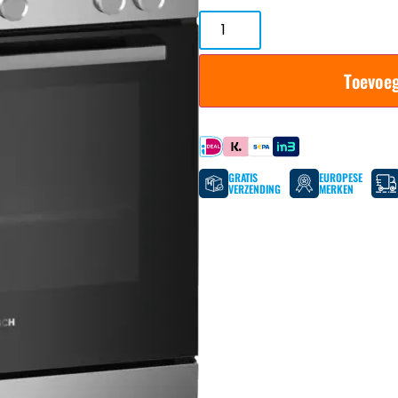
Toevoe
Betaal met
GRATIS
EUROPESE
VERZENDING
MERKEN