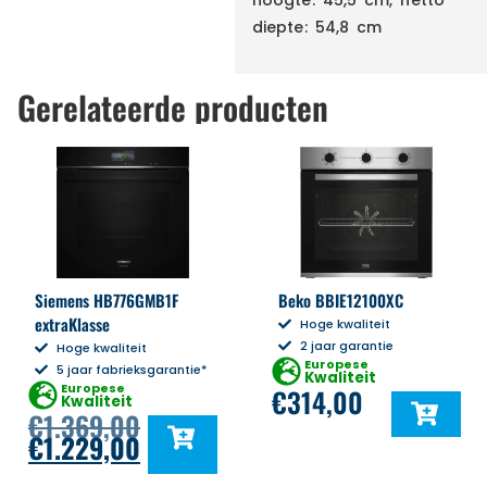
diepte: 54,8 cm
Gerelateerde producten
Siemens HB776GMB1F
Beko BBIE12100XC
extraKlasse
Hoge kwaliteit
2 jaar garantie
Hoge kwaliteit
Europese
5 jaar fabrieksgarantie*
Kwaliteit
Europese
€
314,00
Kwaliteit
€
1.369,00
€
1.229,00