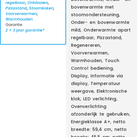
regelbaar
,
Ontdooien
,
bovenwarmte met
Pizzastand
,
Stoomkoken
,
Voorverwarmen
,
stoomondersteuning,
Warmhouden
Onder- en bovenwarmte
Garantie
mild, Onderwarmte apart
2 + 3 jaar garantie*
regelbaar, Pizzastand,
Regenereren,
Voorverwarmen,
Warmhouden, Touch
Control bediening,
Display, Informatie via
display, Temperatuur
weergave, Elektronische
klok, LED verlichting,
Ovenverlichting
afzonderlijk te gebruiken,
Energieklasse A+, netto
breedte: 59,4 cm, netto
hoogte: 45,5 cm, netto