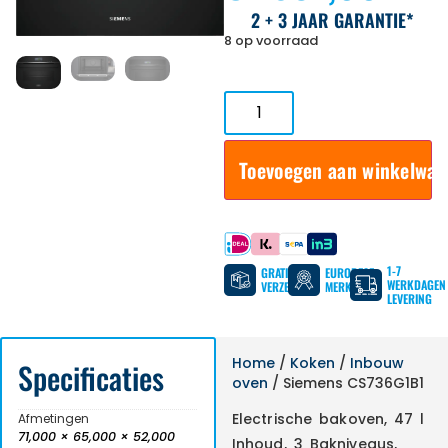
2 + 3 JAAR GARANTIE*
8 op voorraad
Toevoegen aan winkelwa
Betaal met
1-7
GRATIS
EUROPESE
WERKDAGEN
VERZENDING
MERKEN
LEVERING
Home
/
Koken
/
Inbouw
Specificaties
oven
/ Siemens CS736G1B1
Electrische bakoven, 47 l
Afmetingen
71,000 × 65,000 × 52,000
Inhoud, 3 Bakniveaus,