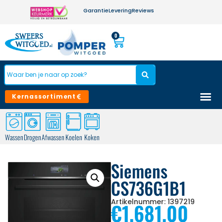
Garantie
Levering
Reviews
0
Kernassortiment
Wassen
Drogen
Afwassen
Koelen
Koken
Siemens
CS736G1B1
Artikelnummer: 1397219
€
1.681,00