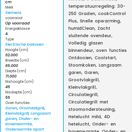
cm
temperatuurregeling: 30-
Merk
Siemens
250 Graden, cookControl
voorraad
Plus, Snelle opwarming,
Op voorraad
humidClean, Zacht
Energieklasse
A
sluitende ovendeur,
Type
Volledig glazen
Electrische bakoven
Hoogte (cm)
binnendeur, oven functies
52.000
Ontdooien, Coolstart,
Breedte (cm)
Stoomkoken, Langzaam
65.000
Diepte (cm)
garen, Garen,
71.000
Grootvlakgrill,
Nishoogte (cm)
45
Kleinvlakgrill,
Nisdiepte (cm)
Circulatiegrill,
55
Circulatiegrill met
Oven functies
Garen
,
Grootvlakgrill
,
stoomondersteuning,
Kleinvlakgrill
,
Langzaam
Hetelucht mild, 4D
garen
,
Onder- en
hetelucht, Onder- en
bovenwarmte
,
Onderwarmte apart
bovenwarmte, Onder- en