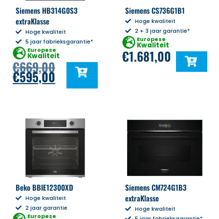
Siemens HB314G0S3
Siemens CS736G1B1
extraKlasse
Hoge kwaliteit
2 + 3 jaar garantie*
Hoge kwaliteit
Europese
5 jaar fabrieksgarantie*
Kwaliteit
Europese
€
1.681,00
Kwaliteit
€
669,00
€
595,00
Beko BBIE12300XD
Siemens CM724G1B3
extraKlasse
Hoge kwaliteit
2 jaar garantie
Hoge kwaliteit
Europese
5 jaar fabrieksgarantie*