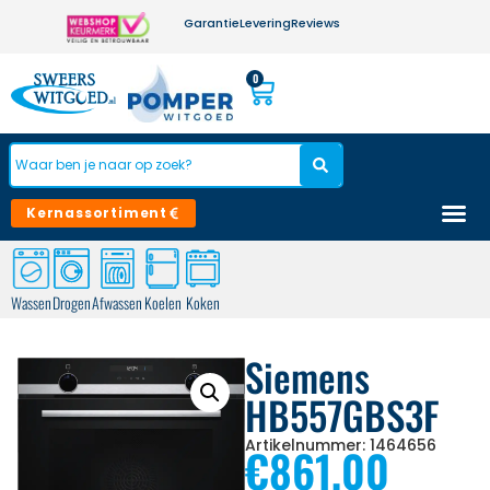
Garantie
Levering
Reviews
0
Kernassortiment
Wassen
Drogen
Afwassen
Koelen
Koken
Siemens
HB557GBS3F
Artikelnummer: 1464656
€
861,00