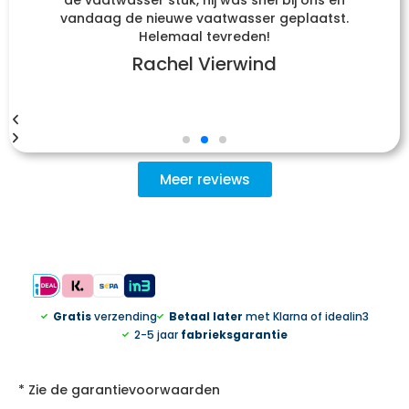
de vaatwasser stuk, hij was snel bij ons en
vandaag de nieuwe vaatwasser geplaatst.
Helemaal tevreden!
Rachel Vierwind
Meer reviews
Gratis
verzending
Betaal later
met Klarna of idealin3
2-5 jaar
fabrieksgarantie
* Zie de garantievoorwaarden