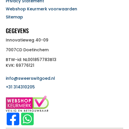
Privacy Statement
Webshop Keurmerk voorwaarden
Sitemap
GEGEVENS
Innovatieweg 40-09
7007CD Doetinchem
BTW-id: NL001857783B13
KVK: 69776121
info@sweerswitgoed.nl
+31 314310205