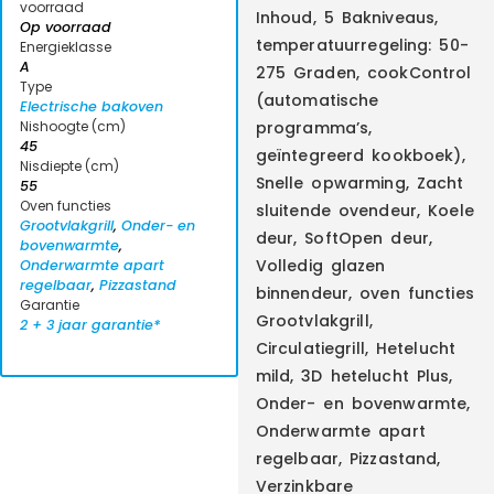
voorraad
Inhoud, 5 Bakniveaus,
Op voorraad
temperatuurregeling: 50-
Energieklasse
A
275 Graden, cookControl
Type
(automatische
Electrische bakoven
Nishoogte (cm)
programma’s,
45
geïntegreerd kookboek),
Nisdiepte (cm)
Snelle opwarming, Zacht
55
Oven functies
sluitende ovendeur, Koele
Grootvlakgrill
,
Onder- en
deur, SoftOpen deur,
bovenwarmte
,
Volledig glazen
Onderwarmte apart
regelbaar
,
Pizzastand
binnendeur, oven functies
Garantie
Grootvlakgrill,
2 + 3 jaar garantie*
Circulatiegrill, Hetelucht
mild, 3D hetelucht Plus,
Onder- en bovenwarmte,
Onderwarmte apart
regelbaar, Pizzastand,
Verzinkbare