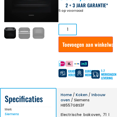
2 + 3 JAAR GARANTIE*
5 op voorraad
Toevoegen aan winkelwa
Betaal met
1-7
GRATIS
EUROPESE
WERKDAGEN
VERZENDING
MERKEN
LEVERING
Home
/
Koken
/
Inbouw
Specificaties
oven
/ Siemens
HB557GBS3F
Merk
Siemens
Electrische bakoven, 71 l